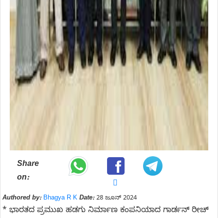
Share
on:
Authored by:
Bhagya R K
Date:
28 ಜೂನ್ 2024
* ಭಾರತದ ಪ್ರಮುಖ ಹಡಗು ನಿರ್ಮಾಣ ಕಂಪನಿಯಾದ ಗಾರ್ಡನ್ ರೀಚ್