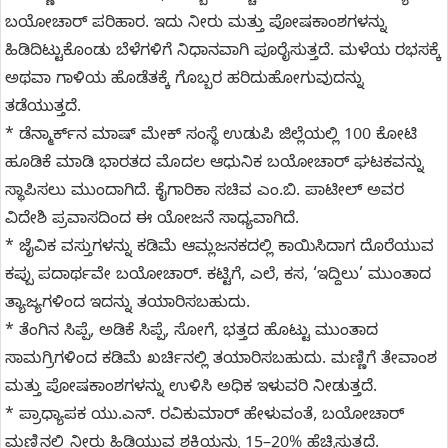
ಬಯೋಚಾರ್‌ ಪರಿಹಾರ. ಇದು ನೀರು ಮತ್ತು ಪೋಷಕಾಂಶಗಳನ್ನು
ಹಿಡಿದಿಟ್ಟುಕೊಂಡು ಬೆಳೆಗಳಿಗೆ ನಿಧಾನವಾಗಿ ಪೂರೈಸುತ್ತದೆ. ಮಳೆಯ ರಭಸಕ್ಕೆ
ಅಥವಾ ಗಾಳಿಯ ಹೊಡೆತಕ್ಕೆ ಗೊಬ್ಬರ ಹರಿದುಹೋಗುವುದನ್ನು
ತಡೆಯುತ್ತದೆ.
* ಡೆನ್ಮಾರ್ಕ್‌ನ ಮಾಷ್ ಮೇಕ್ ಸಂಸ್ಥೆ ಉಡುಪಿ ಜಿಲ್ಲೆಯಲ್ಲಿ 100 ಕೋಟಿ
ಹೂಡಿಕೆ ಮಾಡಿ ಭಾರತದ ಮೊದಲ ಆಧುನಿಕ ಬಯೋಚಾರ್ ಘಟಕವನ್ನು
ಸ್ಥಾಪಿಸಲು ಮುಂದಾಗಿದೆ. ಕೈಗಾರಿಕಾ ಸಚಿವ ಎಂ.ಬಿ. ಪಾಟೀಲ್ ಅವರ
ವಿದೇಶಿ ಪ್ರವಾಸದಿಂದ ಈ ಯೋಜನೆ ಸಾಧ್ಯವಾಗಿದೆ.
* ಜೈವಿಕ ವಸ್ತುಗಳನ್ನು ಕಡಿಮೆ ಆಮ್ಲಜನಕದಲ್ಲಿ ಕಾಯಿಸಿದಾಗ ದೊರೆಯುವ
ಕಪ್ಪು ಪದಾರ್ಥವೇ ಬಯೋಚಾರ್‌. ಕಟ್ಟಿಗೆ, ಎಲೆ, ಕಸ, ‘ಇದ್ದಿಲು’ ಮುಂತಾದ
ತ್ಯಾಜ್ಯಗಳಿಂದ ಇದನ್ನು ತಯಾರಿಸಬಹುದು.
* ತೆಂಗಿನ ಸಿಪ್ಪೆ, ಅಡಿಕೆ ಸಿಪ್ಪೆ, ಸೋಗೆ, ಭತ್ತದ ಹೊಟ್ಟು ಮುಂತಾದ
ಸಾಮಗ್ರಿಗಳಿಂದ ಕಡಿಮೆ ಖರ್ಚಿನಲ್ಲಿ ತಯಾರಿಸಬಹುದು. ಮಣ್ಣಿಗೆ ತೇವಾಂಶ
ಮತ್ತು ಪೋಷಕಾಂಶಗಳನ್ನು ಉಳಿಸಿ ಅಧಿಕ ಇಳುವರಿ ನೀಡುತ್ತದೆ.
* ಪ್ರಾಧ್ಯಾಪಕ ಯು.ಎನ್. ರವಿಕುಮಾರ್ ಹೇಳುವಂತೆ, ಬಯೋಚಾರ್
ಮಣ್ಣಿನಲ್ಲಿ ನೀರು ಹಿಡಿಯುವ ಶಕ್ತಿಯನ್ನು 15–20% ಹೆಚ್ಚಿಸುತ್ತದೆ.