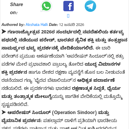
Share
on:
Authored by:
Akshata Halli
Date:
12 ಜನವರಿ 2026
➤ ಗಣರಾಜ್ಯೋತ್ಸವ 2026ರ ಸಂದರ್ಭದಲ್ಲಿ ನವದೆಹಲಿಯ ಕರ್ತವ್ಯ
ಪಥದಲ್ಲಿ ನಡೆಯುವ ಪರೇಡ್, ಭಾರತದ ಸೈನಿಕ ಶಕ್ತಿ ಮತ್ತು ತಂತ್ರಜ್ಞಾನ
ಸಾಮರ್ಥ್ಯದ ಭವ್ಯ ಪ್ರದರ್ಶನಕ್ಕೆ ವೇದಿಕೆಯಾಗಲಿದೆ.
ಈ ಬಾರಿ
ಪರೇಡ್‌ನ ಪ್ರಮುಖ ಆಕರ್ಷಣೆಯಾಗಿ ‘ಆಪರೇಷನ್ ಸಿಂದೂರ್’ನಲ್ಲಿ ಶತ್ರು
ಪಡೆಗಳ ಮೇಲೆ ಪ್ರಭಾವಶಾಲಿ ಪ್ರಾಬಲ್ಯ ತೋರಿದ
ಯುದ್ಧ ವಿಮಾನಗಳ
ಶಕ್ತಿ ಪ್ರದರ್ಶನ
ಹಾಗೂ ದೇಶದ ರಕ್ಷಣಾ ವ್ಯವಸ್ಥೆಗೆ ಹೊಸ ಬಲ ನೀಡುವಂತೆ
ರಚನೆಯಾದ ಗಣ್ಯ ‘ಭೈರವ ಬೆಟಾಲಿಯನ್’ನ
ಅಧಿಕೃತ ಪದಾರ್ಪಣೆ
ನಡೆಯಲಿದೆ. ಈ ಪ್ರದರ್ಶನಗಳು ಭಾರತದ
ರಕ್ಷಣಾತ್ಮಕ ಸಿದ್ಧತೆ, ಧೈರ್ಯ
ಮತ್ತು ತಂತ್ರಾತ್ಮಕ ಮೇಲುಗೈ
ಯನ್ನು ಜಾಗತಿಕ ವೇದಿಕೆಯಲ್ಲಿ ಮತ್ತೊಮ್ಮೆ
ಸ್ಪಷ್ಟಪಡಿಸಲಿವೆ.
➤
ಆಪರೇಷನ್ ಸಿಂದೂರ್ (Operation Sindoor) ಮತ್ತು
ವೈಮಾನಿಕ ಪ್ರದರ್ಶನ:
ಪಹಲ್ಗಾಮ್ ದಾಳಿಗೆ ಪ್ರತಿಯಾಗಿ ಭಾರತೀಯ