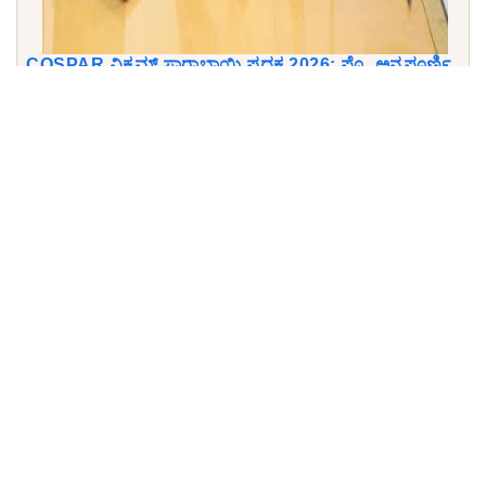
COSPAR ವಿಕ್ರಮ್ ಸಾರಾಭಾಯಿ ಪದಕ 2026: ಪ್ರೊ. ಅನ್ನಪೂರ್ಣಿ
ಸುಬ್ರಮಣ್ಯಂಗೆ ಪ್ರತಿಷ್ಠಿತ ಪ್ರಶಸ್ತಿ