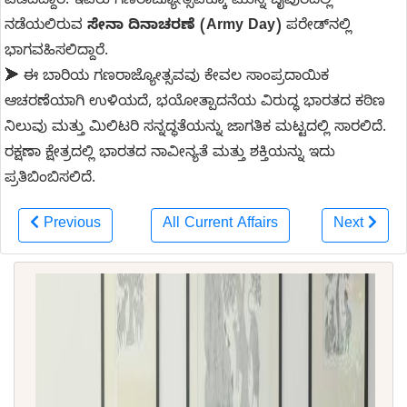
ಪಡೆದಿದ್ದಾರೆ. ಇವರು ಗಣರಾಜ್ಯೋತ್ಸವಕ್ಕೂ ಮುನ್ನ ಜೈಪುರದಲ್ಲಿ
ನಡೆಯಲಿರುವ
ಸೇನಾ ದಿನಾಚರಣೆ (Army Day)
ಪರೇಡ್‌ನಲ್ಲಿ
ಭಾಗವಹಿಸಲಿದ್ದಾರೆ.
➤ ಈ ಬಾರಿಯ ಗಣರಾಜ್ಯೋತ್ಸವವು ಕೇವಲ ಸಾಂಪ್ರದಾಯಿಕ
ಆಚರಣೆಯಾಗಿ ಉಳಿಯದೆ, ಭಯೋತ್ಪಾದನೆಯ ವಿರುದ್ಧ ಭಾರತದ ಕಠಿಣ
ನಿಲುವು ಮತ್ತು ಮಿಲಿಟರಿ ಸನ್ನದ್ಧತೆಯನ್ನು ಜಾಗತಿಕ ಮಟ್ಟದಲ್ಲಿ ಸಾರಲಿದೆ.
ರಕ್ಷಣಾ ಕ್ಷೇತ್ರದಲ್ಲಿ ಭಾರತದ ನಾವೀನ್ಯತೆ ಮತ್ತು ಶಕ್ತಿಯನ್ನು ಇದು
ಪ್ರತಿಬಿಂಬಿಸಲಿದೆ.
Previous
All Current Affairs
Next