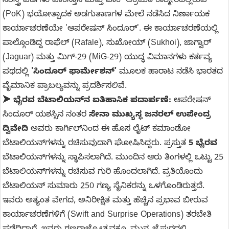
ಸಶಸ್ತ್ರ ಪಡೆಗಳು ಪಾಕಿಸ್ತಾನ ಮತ್ತು ಪಾಕ್ ಆಕ್ರಮಿತ ಕಾಶ್ಮೀರದಲ್ಲಿರುವ
(PoK) ಭಯೋತ್ಪಾದಕ ಅಡಗುತಾಣಗಳ ಮೇಲೆ ನಡೆಸಿದ ನಿರ್ಣಾಯಕ
ಕಾರ್ಯಾಚರಣೆಯೇ 'ಆಪರೇಷನ್ ಸಿಂದೂರ್'. ಈ ಕಾರ್ಯಾಚರಣೆಯಲ್ಲಿ
ಪಾಲ್ಗೊಂಡಿದ್ದ ರಾಫೆಲ್ (Rafale), ಸುಖೋಯ್ (Sukhoi), ಜಾಗ್ವಾರ್
(Jaguar) ಮತ್ತು ಮಿಗ್-29 (MiG-29) ಯುದ್ಧ ವಿಮಾನಗಳು ಕರ್ತವ್ಯ
ಪಥದಲ್ಲಿ
'ಸಿಂದೂರ್ ಫಾರ್ಮೇಶನ್'
ಮೂಲಕ ಹಾರಾಟ ನಡೆಸಿ ಭಾರತದ
ವೈಮಾನಿಕ ಪ್ರಾಬಲ್ಯವನ್ನು ಪ್ರದರ್ಶಿಸಲಿವೆ.
➤
ಭೈರವ ಬೆಟಾಲಿಯನ್‌ನ ಐತಿಹಾಸಿಕ ಪದಾರ್ಪಣೆ:
ಆಪರೇಷನ್
ಸಿಂದೂರ್ ಯಶಸ್ಸಿನ ನಂತರ
ಸೇನಾ ಮುಖ್ಯಸ್ಥ ಜನರಲ್ ಉಪೇಂದ್ರ
ದ್ವಿವೇದಿ
ಅವರು ಕಾರ್ಗಿಲ್‌ನಿಂದ ಈ ಹೊಸ ಲೈಟ್ ಕಮಾಂಡೋ
ಬೆಟಾಲಿಯನ್‌ಗಳನ್ನು ರಚಿಸುವುದಾಗಿ ಘೋಷಿಸಿದ್ದರು. ಪ್ರಸ್ತುತ
5 ಭೈರವ
ಬೆಟಾಲಿಯನ್‌ಗಳನ್ನು ಸ್ಥಾಪಿಸಲಾಗಿದೆ. ಮುಂದಿನ ಆರು ತಿಂಗಳಲ್ಲಿ ಒಟ್ಟು 25
ಬೆಟಾಲಿಯನ್‌ಗಳನ್ನು ರಚಿಸುವ ಗುರಿ ಹೊಂದಲಾಗಿದೆ. ಪ್ರತಿಯೊಂದು
ಬೆಟಾಲಿಯನ್ ಸುಮಾರು 250 ಗಣ್ಯ ಸೈನಿಕರನ್ನು ಒಳಗೊಂಡಿರುತ್ತದೆ.
ಇವರು ಅತ್ಯಂತ ವೇಗದ, ಅನಿರೀಕ್ಷಿತ ಮತ್ತು ಹೆಚ್ಚಿನ ಪ್ರಭಾವ ಬೀರುವ
ಕಾರ್ಯಾಚರಣೆಗಳಿಗೆ (Swift and Surprise Operations) ತರಬೇತಿ