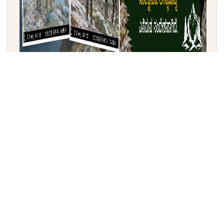
ಹಿಮಾಚಲ ಪ್ರದೇಶದಲ್ಲಿ 20 ವರ್ಷಗಳ ನಂತರ ಕಾಣಿಸಿಕೊಂಡ
ಅಪರೂಪದ 'ಹಿಮಾಲಯನ್ ಸೆರೋ' (Himalayan Serow)