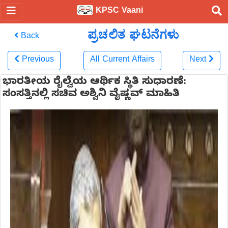
KPSC Vaani
ಪ್ರಚಲಿತ ಘಟನೆಗಳು
Back
Previous
All Current Affairs
Next
ಭಾರತೀಯ ರೈಲ್ವೆಯ ಆರ್ಥಿಕ ಸ್ಥಿತಿ ಸುಧಾರಣೆ:
ಸಂಸತ್ತಿನಲ್ಲಿ ಸಚಿವ ಅಶ್ವಿನಿ ವೈಷ್ಣವ್ ಮಾಹಿತಿ