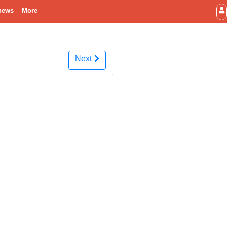
news
More
Next