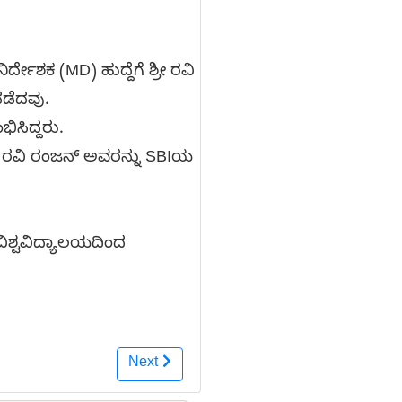
ದೇಶಕ (MD) ಹುದ್ದೆಗೆ ಶ್ರೀ ರವಿ
ನಡೆದವು.
ಿಸಿದ್ದರು.
ಿ, ರವಿ ರಂಜನ್ ಅವರನ್ನು SBIಯ
ವಿಶ್ವವಿದ್ಯಾಲಯದಿಂದ
Next