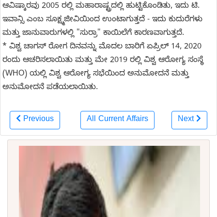
ಆವಿಷ್ಕಾರವು 2005 ರಲ್ಲಿ ಮಹಾರಾಷ್ಟ್ರದಲ್ಲಿ ಹುಟ್ಟಿಕೊಂಡಿತು, ಇದು ಟಿ.
ಇವಾನ್ಸಿ ಎಂಬ ಸೂಕ್ಷ್ಮಜೀವಿಯಿಂದ ಉಂಟಾಗುತ್ತದೆ - ಇದು ಕುದುರೆಗಳು
ಮತ್ತು ಜಾನುವಾರುಗಳಲ್ಲಿ "ಸುರ್ರಾ" ಕಾಯಿಲೆಗೆ ಕಾರಣವಾಗುತ್ತದೆ.
* ವಿಶ್ವ ಚಾಗಸ್ ರೋಗ ದಿನವನ್ನು ಮೊದಲ ಬಾರಿಗೆ ಏಪ್ರಿಲ್ 14, 2020
ರಂದು ಆಚರಿಸಲಾಯಿತು ಮತ್ತು ಮೇ 2019 ರಲ್ಲಿ ವಿಶ್ವ ಆರೋಗ್ಯ ಸಂಸ್ಥೆ
(WHO) ಯಲ್ಲಿ ವಿಶ್ವ ಆರೋಗ್ಯ ಸಭೆಯಿಂದ ಅನುಮೋದನೆ ಮತ್ತು
ಅನುಮೋದನೆ ಪಡೆಯಲಾಯಿತು.
Previous
All Current Affairs
Next