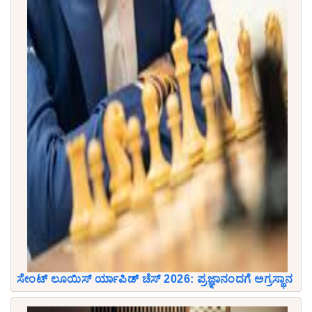
ಸೇಂಟ್ ಲೂಯಿಸ್ ರ್ಯಾಪಿಡ್ ಚೆಸ್ 2026: ಪ್ರಜ್ಞಾನಂದಗೆ ಅಗ್ರಸ್ಥಾನ