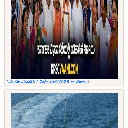
'ವಂದೇ ಮಾತರಂ' ವಿಧೇಯಕ-2026 ಅಂಗೀಕಾರ