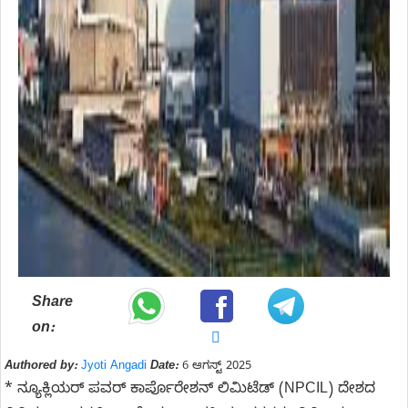
Share
on:
Authored by:
Jyoti Angadi
Date:
6 ಆಗಸ್ಟ್ 2025
* ನ್ಯೂಕ್ಲಿಯರ್ ಪವರ್ ಕಾರ್ಪೊರೇಶನ್ ಲಿಮಿಟೆಡ್ (NPCIL) ದೇಶದ