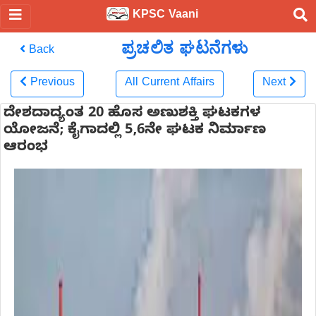
KPSC Vaani
ಪ್ರಚಲಿತ ಘಟನೆಗಳು
Back
Previous
All Current Affairs
Next
ದೇಶದಾದ್ಯಂತ 20 ಹೊಸ ಅಣುಶಕ್ತಿ ಘಟಕಗಳ
ಯೋಜನೆ; ಕೈಗಾದಲ್ಲಿ 5,6ನೇ ಘಟಕ ನಿರ್ಮಾಣ
ಆರಂಭ