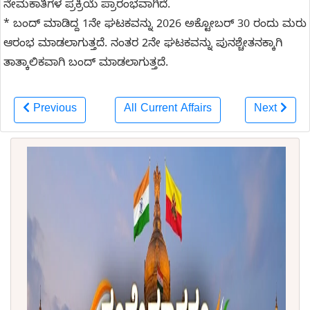
ನೇಮಕಾತಿಗಳ ಪ್ರಕ್ರಿಯೆ ಪ್ರಾರಂಭವಾಗಿದೆ.
* ಬಂದ್ ಮಾಡಿದ್ದ 1ನೇ ಘಟಕವನ್ನು 2026 ಅಕ್ಟೋಬರ್ 30 ರಂದು ಮರು
ಆರಂಭ ಮಾಡಲಾಗುತ್ತದೆ. ನಂತರ 2ನೇ ಘಟಕವನ್ನು ಪುನಶ್ಚೇತನಕ್ಕಾಗಿ
ತಾತ್ಕಾಲಿಕವಾಗಿ ಬಂದ್ ಮಾಡಲಾಗುತ್ತದೆ.
Previous
All Current Affairs
Next