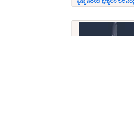
ಕೃಷ್ಣಾ ನದಿಯ ಶ್ರೀಶೈಲಂ ಜಲವಿದ