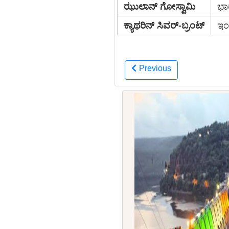
ಝುಲಾನ್ ಗೋಸ್ವಾಮಿ
ಭಾ
ಕ್ಯಾಥರಿನ್ ಸಿವರ್-ಬ್ರಂಟ್
ಇಂಗ
Previous