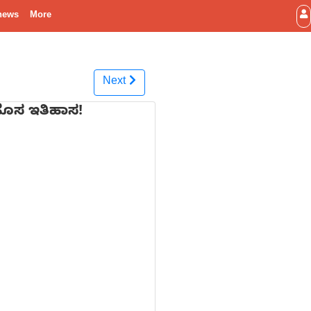
news
More
Next
ಿ ಹೊಸ ಇತಿಹಾಸ!