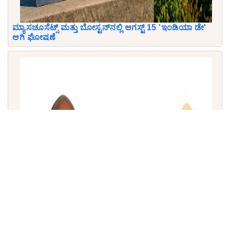
ಮ್ಯಾಸಚೂಸೆಟ್ಸ್ ಮತ್ತು ಬೋಸ್ಟನ್‌ನಲ್ಲಿ ಆಗಸ್ಟ್ 15 'ಇಂಡಿಯಾ ಡೇ'
ಆಗಿ ಘೋಷಣೆ