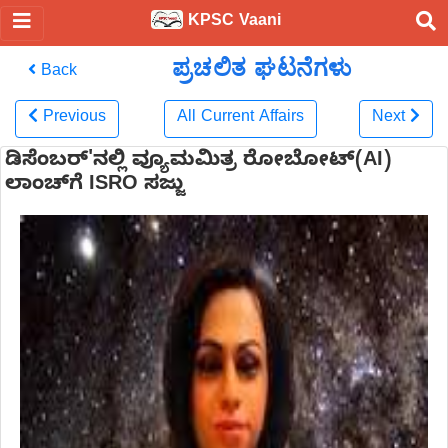
KPSC Vaani
ಪ್ರಚಲಿತ ಘಟನೆಗಳು
Back
Previous
All Current Affairs
Next
ಡಿಸೆಂಬರ್'ನಲ್ಲಿ ವ್ಯೂಮಮಿತ್ರ ರೋಬೋಟ್‌(AI)
ಲಾಂಚ್‌ಗೆ ISRO ಸಜ್ಜು