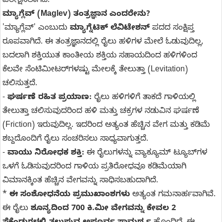
ಪರೀಕ್ಷಿಸಲಾಗಿದೆ.
ಮ್ಯಾಗ್ಲೆವ್ (Maglev) ತಂತ್ರಜ್ಞಾನ ಎಂದರೇನು?
'ಮ್ಯಾಗ್ಲೆವ್' ಎಂಬುದು
ಮ್ಯಾಗ್ನೆಟಿಕ್ ಲೆವಿಟೇಶನ್
ಪದದ ಸಂಕ್ಷಿಪ್ತ
ರೂಪವಾಗಿದೆ. ಈ ತಂತ್ರಜ್ಞಾನದಲ್ಲಿ ರೈಲು ಹಳಿಗಳ ಮೇಲೆ ಓಡುವುದಿಲ್ಲ,
ಬದಲಾಗಿ ಶಕ್ತಿಯುತ ಕಾಂತೀಯ ಶಕ್ತಿಯ ಸಹಾಯದಿಂದ ಹಳಿಗಳಿಂದ
ಕೆಲವೇ ಸೆಂಟಿಮೀಟರ್‌ಗಳಷ್ಟು ಮೇಲಕ್ಕೆ ತೇಲುತ್ತಾ (Levitation)
ಚಲಿಸುತ್ತದೆ.
-
ಘರ್ಷಣೆ ರಹಿತ ಪ್ರಯಾಣ:
ರೈಲು ಹಳಿಗಳಿಗೆ ತಾಕದೆ ಗಾಳಿಯಲ್ಲಿ
ತೇಲುತ್ತಾ ಚಲಿಸುವುದರಿಂದ ಹಳಿ ಮತ್ತು ಚಕ್ರಗಳ ನಡುವಿನ ಘರ್ಷಣೆ
(Friction) ಇರುವುದಿಲ್ಲ. ಇದರಿಂದ ಅತ್ಯಂತ ಹೆಚ್ಚಿನ ವೇಗ ಮತ್ತು ಕಡಿಮೆ
ಶಬ್ದದೊಂದಿಗೆ ರೈಲು ಸಂಚರಿಸಲು ಸಾಧ್ಯವಾಗುತ್ತದೆ.
-
ವಾಯು ನಿರೋಧಕ ಶಕ್ತಿ:
ಈ ರೈಲುಗಳನ್ನು ವ್ಯಾಕ್ಯೂಮ್ ಟ್ಯೂಬ್‌ಗಳ
ಒಳಗೆ ಓಡಿಸುವುದರಿಂದ ಗಾಳಿಯ ಪ್ರತಿರೋಧವೂ ಕಡಿಮೆಯಾಗಿ
ವಿಮಾನಕ್ಕಿಂತ ಹೆಚ್ಚಿನ ವೇಗವನ್ನು ಸಾಧಿಸಬಹುದಾಗಿದೆ.
*
ಈ ಸಂಶೋಧನೆಯ ಪ್ರಮುಖಾಂಶಗಳು
ಅತ್ಯಂತ ಗಮನಾರ್ಹವಾಗಿವೆ.
ಈ ರೈಲು
ಶೂನ್ಯದಿಂದ 700 ಕಿ.ಮೀ ವೇಗವನ್ನು ಕೇವಲ 2