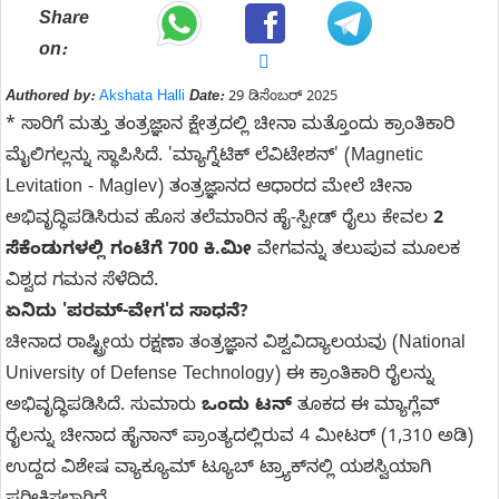
Share
on:
Authored by:
Akshata Halli
Date:
29 ಡಿಸೆಂಬರ್ 2025
* ಸಾರಿಗೆ ಮತ್ತು ತಂತ್ರಜ್ಞಾನ ಕ್ಷೇತ್ರದಲ್ಲಿ ಚೀನಾ ಮತ್ತೊಂದು ಕ್ರಾಂತಿಕಾರಿ
ಮೈಲಿಗಲ್ಲನ್ನು ಸ್ಥಾಪಿಸಿದೆ. 'ಮ್ಯಾಗ್ನೆಟಿಕ್ ಲೆವಿಟೇಶನ್' (Magnetic
Levitation - Maglev) ತಂತ್ರಜ್ಞಾನದ ಆಧಾರದ ಮೇಲೆ ಚೀನಾ
ಅಭಿವೃದ್ಧಿಪಡಿಸಿರುವ ಹೊಸ ತಲೆಮಾರಿನ ಹೈ-ಸ್ಪೀಡ್ ರೈಲು ಕೇವಲ
2
ಸೆಕೆಂಡುಗಳಲ್ಲಿ ಗಂಟೆಗೆ 700 ಕಿ.ಮೀ
ವೇಗವನ್ನು ತಲುಪುವ ಮೂಲಕ
ವಿಶ್ವದ ಗಮನ ಸೆಳೆದಿದೆ.
ಏನಿದು 'ಪರಮ್-ವೇಗ'ದ ಸಾಧನೆ?
ಚೀನಾದ ರಾಷ್ಟ್ರೀಯ ರಕ್ಷಣಾ ತಂತ್ರಜ್ಞಾನ ವಿಶ್ವವಿದ್ಯಾಲಯವು (National
University of Defense Technology) ಈ ಕ್ರಾಂತಿಕಾರಿ ರೈಲನ್ನು
ಅಭಿವೃದ್ಧಿಪಡಿಸಿದೆ. ಸುಮಾರು
ಒಂದು ಟನ್
ತೂಕದ ಈ ಮ್ಯಾಗ್ಲೆವ್
ರೈಲನ್ನು ಚೀನಾದ ಹೈನಾನ್ ಪ್ರಾಂತ್ಯದಲ್ಲಿರುವ 4 ಮೀಟರ್ (1,310 ಅಡಿ)
ಉದ್ದದ ವಿಶೇಷ ವ್ಯಾಕ್ಯೂಮ್ ಟ್ಯೂಬ್ ಟ್ರ್ಯಾಕ್‌ನಲ್ಲಿ ಯಶಸ್ವಿಯಾಗಿ