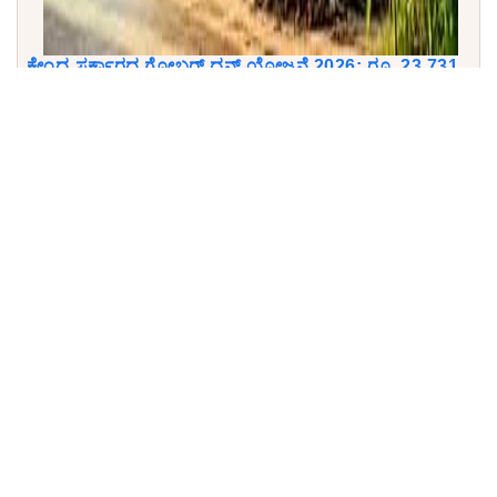
ಕೇಂದ್ರ ಸರ್ಕಾರದ ಗೋಬರ್ ಧನ್ ಯೋಜನೆ 2026: ರೂ. 23,731
ಕೋಟಿ ಅನುದಾನ