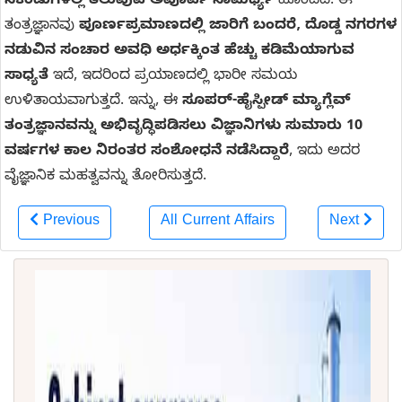
ಸೆಕೆಂಡುಗಳಲ್ಲಿ ತಲುಪುವ ಅಪೂರ್ವ ಸಾಮರ್ಥ್ಯ
ಹೊಂದಿದೆ. ಈ
ತಂತ್ರಜ್ಞಾನವು
ಪೂರ್ಣಪ್ರಮಾಣದಲ್ಲಿ ಜಾರಿಗೆ ಬಂದರೆ, ದೊಡ್ಡ ನಗರಗಳ
ನಡುವಿನ ಸಂಚಾರ ಅವಧಿ ಅರ್ಧಕ್ಕಿಂತ ಹೆಚ್ಚು ಕಡಿಮೆಯಾಗುವ
ಸಾಧ್ಯತೆ
ಇದೆ, ಇದರಿಂದ ಪ್ರಯಾಣದಲ್ಲಿ ಭಾರೀ ಸಮಯ
ಉಳಿತಾಯವಾಗುತ್ತದೆ. ಇನ್ನು, ಈ
ಸೂಪರ್-ಹೈಸ್ಪೀಡ್ ಮ್ಯಾಗ್ಲೆವ್
ತಂತ್ರಜ್ಞಾನವನ್ನು ಅಭಿವೃದ್ಧಿಪಡಿಸಲು ವಿಜ್ಞಾನಿಗಳು ಸುಮಾರು 10
ವರ್ಷಗಳ ಕಾಲ ನಿರಂತರ ಸಂಶೋಧನೆ ನಡೆಸಿದ್ದಾರೆ
, ಇದು ಅದರ
ವೈಜ್ಞಾನಿಕ ಮಹತ್ವವನ್ನು ತೋರಿಸುತ್ತದೆ.
Previous
All Current Affairs
Next