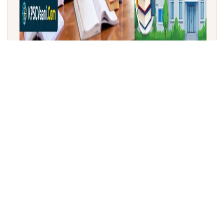
ತಮಿಳುನಾಡು ಬಜೆಟ್ 2026-27: ಶಾಲಾ ಶಿಕ್ಷಣಕ್ಕೆ ₹44,527 ಕೋಟಿ
ಹಂಚಿಕೆ | 'ಸೂಪರ್ ಕ್ಲೀನ್, ಸೂಪರ್ ಕ್ಯಾಂಪಸ್' ಯೋಜನೆ ಘೋಷಣೆ