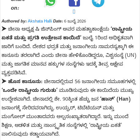
Share
on:
Authored by:
Akshata Halli
Date:
6 ಜುಲೈ 2026
➤ ಚೀನಾ ಅಧ್ಯಕ್ಷ ಷಿ ಜಿನ್‌ಪಿಂಗ್ ಅವರ ಮಹತ್ವಾಕಾಂಕ್ಷೆಯ
‘ರಾಷ್ಟ್ರೀಯ
ಏಕತೆ ಮತ್ತು ಪ್ರಗತಿ ಉತ್ತೇಜನ ಕಾಯಿದೆ’
ಜುಲೈ 1ರಿಂದ ಅಧಿಕೃತವಾಗಿ
ಜಾರಿಗೆ ಬಂದಿದೆ. ದೇಶದ ಭದ್ರತೆ ಮತ್ತು ಜನಾಂಗೀಯ ಸಾಮರಸ್ಯಕ್ಕಾಗಿ ಈ
ಕಾನೂನು ತರಲಾಗಿದೆ ಎಂದು ಚೀನಾ ಹೇಳಿಕೊಂಡಿದ್ದರೂ, ವಿಶ್ವಸಂಸ್ಥೆ (UN)
ಮತ್ತು ಜಾಗತಿಕ ಮಾನವ ಹಕ್ಕುಗಳ ಸಂಸ್ಥೆಗಳು ಇದಕ್ಕೆ ತೀವ್ರ ಆಕ್ಷೇಪ
ವ್ಯಕ್ತಪಡಿಸಿವೆ.
➤
ಹೊಸ ಕಾನೂನು:
ಚೀನಾದಲ್ಲಿರುವ 56 ಜನಾಂಗೀಯ ಸಮೂಹಗಳಲ್ಲಿ
‘ಒಂದೇ ರಾಷ್ಟ್ರೀಯ ಗುರುತು’
ಮೂಡಿಸುವುದು ಈ ಕಾಯಿದೆಯ ಮುಖ್ಯ
ಉದ್ದೇಶವಾಗಿದೆ. ಚೀನಾದಲ್ಲಿ ಶೇ. 90ಕ್ಕಿಂತ ಹೆಚ್ಚು ಜನ
‘ಹಾನ್’ (Han)
ಜನಾಂಗಕ್ಕೆ ಸೇರಿದವರಾಗಿದ್ದು, ಉಯ್ಘರ್, ಟಿಬೆಟಿಯನ್ ಮತ್ತು
ಮಂಗೋಲ್ ಮುಂತಾದವರು ಅಲ್ಪಸಂಖ್ಯಾತರಾಗಿದ್ದಾರೆ. ಇನ್ನು ಮುಂದೆ
ಶಿಕ್ಷಣ, ಆಡಳಿತ ಮತ್ತು ಸಾಂಸ್ಕೃತಿಕ ಸಂಸ್ಥೆಗಳಲ್ಲಿ ‘ರಾಷ್ಟ್ರೀಯ ಏಕತೆ’
ಪಾಲಿಸುವುದು ಕಡ್ಡಾಯವಾಗಿದೆ.