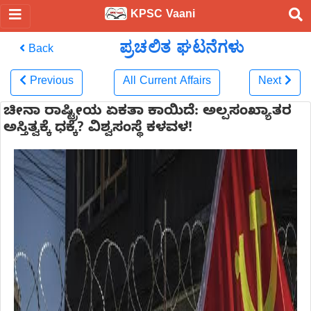
KPSC Vaani
ಪ್ರಚಲಿತ ಘಟನೆಗಳು
Back
Previous
All Current Affairs
Next
ಚೀನಾ ರಾಷ್ಟ್ರೀಯ ಏಕತಾ ಕಾಯಿದೆ: ಅಲ್ಪಸಂಖ್ಯಾತರ
ಅಸ್ತಿತ್ವಕ್ಕೆ ಧಕ್ಕೆ? ವಿಶ್ವಸಂಸ್ಥೆ ಕಳವಳ!