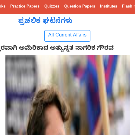
oks
Practice Papers
Quizzes
Question Papers
Institutes
Flash 
ಪ್ರಚಲಿತ ಘಟನೆಗಳು
All Current Affairs
ತರವಾಗಿ ಅಮೆರಿಕಾದ ಅತ್ಯುನ್ನತ ನಾಗರಿಕ ಗೌರವ