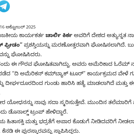
16 ಅಕ್ಟೋಬರ್ 2025
ಾಜಕೀಯ ಕಾರ್ಯಕರ್ತ
ಚಾರ್ಲಿ ಕಿರ್ಕ
ಅವರಿಗೆ ದೇಶದ ಅತ್ಯುನ್ನತ ನ
್ ಫ್ರೀಡಂ”
ಪ್ರಶಸ್ತಿಯನ್ನು ಮರಣೋತ್ತರವಾಗಿ ಘೋಷಿಸಲಾಗಿದೆ. ಬು
ರವನ್ನು ಘೋಷಿಸಿದರು.
ದಿನದಂದು ಈ ಗೌರವ ಘೋಷಿತವಾಗಿದ್ದು, ಅವರು ಅಮೆರಿಕಾದ ಓರೆಮ್
ೆದ “ದಿ ಅಮೆರಿಕನ್ ಕಮ್‌ಬ್ಯಾಕ್ ಟೂರ್” ಕಾರ್ಯಕ್ರಮದ ವೇಳೆ ಗುಂಡ
್ನು ದೀರ್ಘದೂರದಿಂದ ಗುಂಡು ಹಾರಿಸಿ ಹತ್ಯೆ ಮಾಡಲಾಗಿದೆ ಮತ್ತು ಈ
.
ದ ಧೀರ ಯೋಧನನ್ನು ನಾವು ಸದಾ ಸ್ಮರಿಸುತ್ತೇವೆ. ಮುಂದಿನ ತಲೆಮಾರಿಗೆ
ಡೊನಾಲ್ಡ್ ಟ್ರಂಪ್ ಹೇಳಿದ್ದಾರೆ.
ರೀಯ ಹಿತಾಸಕ್ತಿ ಮತ್ತು ಭದ್ರತೆಗೆ ಅಪಾರ ಕೊಡುಗೆ ನೀಡಿದವರಿಗೆ ನೀಡಲಾಗ
 ಕೆನಡಿ ಈ ಪುರಸ್ಕಾರವನ್ನು ಸ್ಥಾಪಿಸಿದ್ದರು.