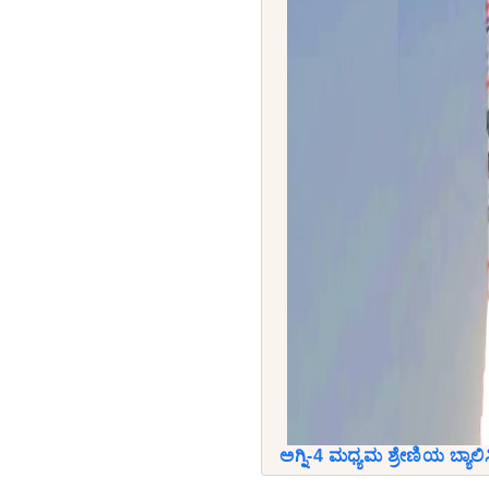
ಅಗ್ನಿ-4 ಮಧ್ಯಮ ಶ್ರೇಣಿಯ ಬ್ಯಾಲಿಸ್ಟ