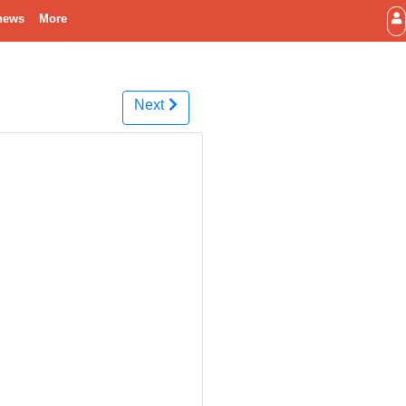
news
More
Next