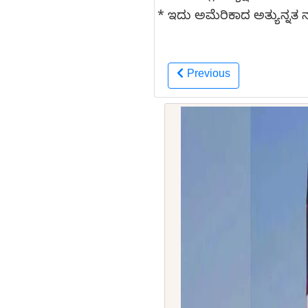
* ಇದು ಅಮೆರಿಕಾದ ಅತ್ಯುನ್ನತ 
Previous