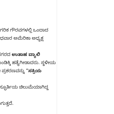
ಾಗರಿಕ ಗೌರವಗಳಲ್ಲಿ ಒಂದಾದ
ಧವಾರ ಅಮೆರಿಕಾ ಅಧ್ಯಕ್ಷ
 ನಗರದ
ಉತಾಹ ವ್ಯಾಲಿ
ಿಕ್ಕಿ ಹತ್ಯೆಗೀಡಾದರು. ಸ್ಥಳೀಯ
 ಪ್ರಕರಣವನ್ನು
“ಸಕ್ರಿಯ
 ಸ್ಫೂರ್ತಿಯ ಚಿಲುಮೆಯಾಗಿದ್ದ
ುತ್ತದೆ.