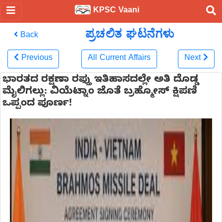
KPSC Vaani
ಪ್ರಚಲಿತ ಘಟನೆಗಳು
Back
Previous
All Current Affairs
Next
ಭಾರತದ ರಕ್ಷಣಾ ರಫ್ತು ಇತಿಹಾಸದಲ್ಲೇ ಅತಿ ದೊಡ್ಡ
ಮೈಲಿಗಲ್ಲು: ವಿಯೆಟ್ನಾಂ ಜೊತೆ ಬ್ರಹ್ಮೋಸ್ ಕ್ಷಿಪಣಿ
ಒಪ್ಪಂದ ಪೂರ್ಣ!