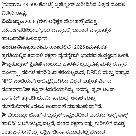
(ಸುಮಾರು ₹3,500 ಕೋಟಿ):
ಬ್ರಹ್ಮೋಸ್ ಖರೀದಿಸಿದ ವಿಶ್ವದ ಮೊದಲ
ವಿದೇಶಿ ರಾಷ್ಟ್ರ.
ವಿಯೆಟ್ನಾಂ:
2026 (ಈಗ ಅಧಿಕೃತ ಘೋಷಣೆ):
ಮೊತ್ತ
ಬಹಿರಂಗಪಡಿಸಿಲ್ಲ:
ಆಗ್ನೇಯ ಏಷ್ಯಾದಲ್ಲಿ ಭಾರತದ ವ್ಯೂಹಾತ್ಮಕ
ಪಾಲುದಾರಿಕೆ ಬಲವರ್ಧನೆ.
ಇಂಡೊನೇಷ್ಯಾ:
ಅಂತಿಮ ಹಂತದಲ್ಲಿದೆ (2026):
ಮಾತುಕತೆ
ಪ್ರಗತಿಯಲ್ಲಿದೆ:
ಕರಾವಳಿ ರಕ್ಷಣಾ ವ್ಯವಸ್ಥೆಗಾಗಿ ಭಾರತದ ತಂತ್ರಜ್ಞಾನ ಬಳಕೆ.
➤
ಬ್ರಹ್ಮೋಸ್ ಕ್ಷಿಪಣಿ
ಎಂಬುದು ಭಾರತದ ಬ್ರಹ್ಮಪುತ್ರ ಮತ್ತು ರಷ್ಯಾದ
ಮೋಸ್ಕ್ವಾ ನದಿಗಳ ಹೆಸರಿನಿಂದ ಕರೆಯಲ್ಪಡುವ, DRDO ಮತ್ತು ರಷ್ಯಾದ
NPO ಜಂಟಿಯಾಗಿ ಅಭಿವೃದ್ಧಿಪಡಿಸಿದ ವಿಶ್ವದ ಅತ್ಯಂತ ವೇಗದ
ಸೂಪರ್‌ಸಾನಿಕ್ ಕ್ರೂಸ್ ಕ್ಷಿಪಣಿಯಾಗಿದ್ದು, ಇದನ್ನು 'ಫೈರ್ ಅಂಡ್
ಫಾರ್ಗೆಟ್' ತತ್ವದಡಿ ಭೂಮಿ, ಸಮುದ್ರ, ಆಕಾಶ ಮತ್ತು
ಸಬ್‌ಮೆರಿನ್‌ಗಳಿಂದಲೂ ಉಡಾವಣೆ ಮಾಡಬಹುದಾಗಿದೆ.
➤
ವಿಯೆಟ್ನಾಂ ಜೊತೆಗಿನ ಬ್ರಹ್ಮಸ್ ಒಪ್ಪಂದದಿಂದ ಭಾರತದ 'ಆಕ್ಟ್ ಈಸ್ಟ್
ಪಾಲಿಸಿ' ಬಲಗೊಳ್ಳುವುದಲ್ಲದೆ, ದೇಶದ ರಕ್ಷಣಾ ರಫ್ತು ಗುರಿಗಳಿಗೆ ದೊಡ್ಡ
ಉತ್ತೇಜನ ಸಿಗಲಿದ್ದು, ದಕ್ಷಿಣ ಚೀನಾ ಸಮುದ್ರದಲ್ಲಿ ಚೀನಾದ