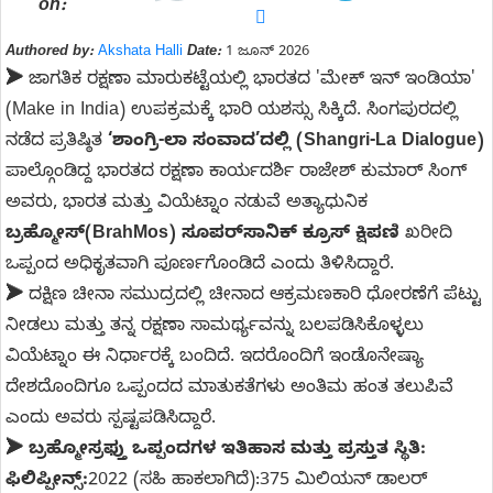
on:
Authored by:
Akshata Halli
Date:
1 ಜೂನ್ 2026
➤
ಜಾಗತಿಕ ರಕ್ಷಣಾ ಮಾರುಕಟ್ಟೆಯಲ್ಲಿ ಭಾರತದ 'ಮೇಕ್ ಇನ್ ಇಂಡಿಯಾ'
(Make in India) ಉಪಕ್ರಮಕ್ಕೆ ಭಾರಿ ಯಶಸ್ಸು ಸಿಕ್ಕಿದೆ. ಸಿಂಗಪುರದಲ್ಲಿ
ನಡೆದ ಪ್ರತಿಷ್ಠಿತ
‘ಶಾಂಗ್ರಿ-ಲಾ ಸಂವಾದ’ದಲ್ಲಿ (Shangri-La Dialogue)
ಪಾಲ್ಗೊಂಡಿದ್ದ ಭಾರತದ ರಕ್ಷಣಾ ಕಾರ್ಯದರ್ಶಿ ರಾಜೇಶ್ ಕುಮಾರ್ ಸಿಂಗ್
ಅವರು, ಭಾರತ ಮತ್ತು ವಿಯೆಟ್ನಾಂ ನಡುವೆ ಅತ್ಯಾಧುನಿಕ
ಬ್ರಹ್ಮೋಸ್(BrahMos) ಸೂಪರ್‌ಸಾನಿಕ್ ಕ್ರೂಸ್ ಕ್ಷಿಪಣಿ
ಖರೀದಿ
ಒಪ್ಪಂದ ಅಧಿಕೃತವಾಗಿ ಪೂರ್ಣಗೊಂಡಿದೆ ಎಂದು ತಿಳಿಸಿದ್ದಾರೆ.
➤
ದಕ್ಷಿಣ ಚೀನಾ ಸಮುದ್ರದಲ್ಲಿ ಚೀನಾದ ಆಕ್ರಮಣಕಾರಿ ಧೋರಣೆಗೆ ಪೆಟ್ಟು
ನೀಡಲು ಮತ್ತು ತನ್ನ ರಕ್ಷಣಾ ಸಾಮರ್ಥ್ಯವನ್ನು ಬಲಪಡಿಸಿಕೊಳ್ಳಲು
ವಿಯೆಟ್ನಾಂ ಈ ನಿರ್ಧಾರಕ್ಕೆ ಬಂದಿದೆ. ಇದರೊಂದಿಗೆ ಇಂಡೊನೇಷ್ಯಾ
ದೇಶದೊಂದಿಗೂ ಒಪ್ಪಂದದ ಮಾತುಕತೆಗಳು ಅಂತಿಮ ಹಂತ ತಲುಪಿವೆ
ಎಂದು ಅವರು ಸ್ಪಷ್ಟಪಡಿಸಿದ್ದಾರೆ.
➤
ಬ್ರಹ್ಮೋಸ್ರಫ್ತು ಒಪ್ಪಂದಗಳ ಇತಿಹಾಸ ಮತ್ತು ಪ್ರಸ್ತುತ ಸ್ಥಿತಿ:
ಫಿಲಿಪ್ಪೀನ್ಸ್:
2022 (ಸಹಿ ಹಾಕಲಾಗಿದೆ):
375 ಮಿಲಿಯನ್ ಡಾಲರ್