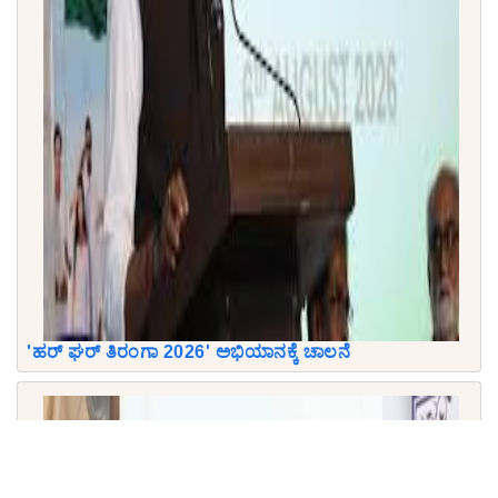
'ಹರ್ ಘರ್ ತಿರಂಗಾ 2026' ಅಭಿಯಾನಕ್ಕೆ ಚಾಲನೆ