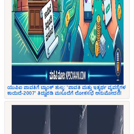
ಯುಪಿಐ ಪಾವತಿಗೆ ಬ್ಯಾಂಕ್ ಶುಲ್ಕ: 'ಪಾವತಿ ಮತ್ತು ಇತ್ಯರ್ಥ ವ್ಯವಸ್ಥೆಗಳ
ಕಾಯಿದೆ-2007' ತಿದ್ದುಪಡಿ ಮಸೂದೆಗೆ ಲೋಕಸಭೆ ಅನುಮೋದನೆ!