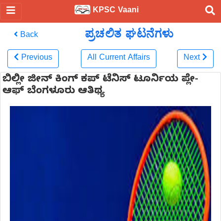
KPSC Vaani
ಪ್ರಚಲಿತ ಘಟನೆಗಳು
Back
Previous
All Current Affairs
Next
ಬಿಲ್ಲೀ ಜೀನ್ ಕಿಂಗ್ ಕಪ್ ಟೆನಿಸ್ ಟೂರ್ನಿಯ ಪ್ಲೇ-
ಆಫ್ ಬೆಂಗಳೂರು ಆತಿಥ್ಯ