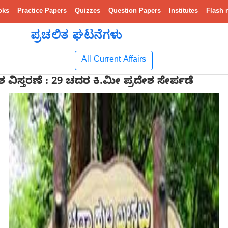
oks
Practice Papers
Quizzes
Question Papers
Institutes
Flash 
ಪ್ರಚಲಿತ ಘಟನೆಗಳು
All Current Affairs
 ವಿಸ್ತರಣೆ : 29 ಚದರ ಕಿ.ಮೀ ಪ್ರದೇಶ ಸೇರ್ಪಡೆ