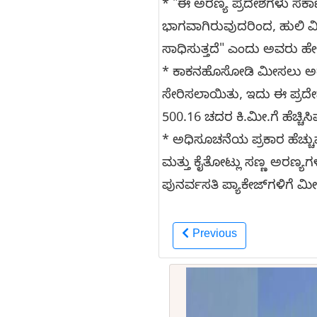
* "ಈ ಅರಣ್ಯ ಪ್ರದೇಶಗಳು ಸರ್ಕಾರ
ಭಾಗವಾಗಿರುವುದರಿಂದ, ಹುಲಿ ಮ
ಸಾಧಿಸುತ್ತದೆ" ಎಂದು ಅವರು ಹೇ
* ಕಾಕನಹೊಸೋಡಿ ಮೀಸಲು ಅರಣ್ಯ
ಸೇರಿಸಲಾಯಿತು, ಇದು ಈ ಪ್ರದೇಶದ
500.16 ಚದರ ಕಿ.ಮೀ.ಗೆ ಹೆಚ್ಚಿಸಿವ
* ಅಧಿಸೂಚನೆಯ ಪ್ರಕಾರ ಹೆಚ್ಚುವರ
ಮತ್ತು ಕೈತೋಟ್ಲು ಸಣ್ಣ ಅರಣ್ಯ
ಪುನರ್ವಸತಿ ಪ್ಯಾಕೇಜ್‌ಗಳಿಗೆ 
Previous