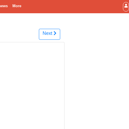
news
More
Next