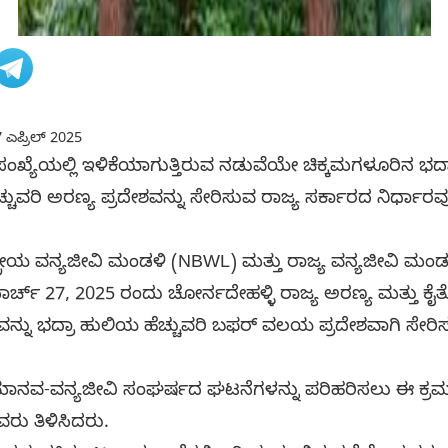
 ಎಪ್ರಿಲ್ 2025
ಂಖ್ಯೆಯಲ್ಲಿ ಇಳಿಕೆಯಾಗುತ್ತಿರುವ ನಡುವೆಯೇ ಚಿಕ್ಕಮಗಳೂರಿನ ಭದ್ರ
ೆಚ್ಚುವರಿ ಅರಣ್ಯ ಪ್ರದೇಶವನ್ನು ಸೇರಿಸುವ ರಾಜ್ಯ ಸರ್ಕಾರದ ನಿರ್ಧ
ಷ್ಟ್ರೀಯ ವನ್ಯಜೀವಿ ಮಂಡಳಿ (NBWL) ಮತ್ತು ರಾಜ್ಯ ವನ್ಯಜೀವಿ ಮಂ
ಾರ್ಚ್ 27, 2025 ರಂದು ಚೋರ್ನದೇಹಳ್ಳಿ ರಾಜ್ಯ ಅರಣ್ಯ ಮತ್ತು ಕೈ
ನ್ನು ಭದ್ರಾ ಹುಲಿಯ ಹೆಚ್ಚುವರಿ ಬಫರ್ ವಲಯ ಪ್ರದೇಶವಾಗಿ ಸೇರಿ
ಿರುವ ಮಾನವ-ವನ್ಯಜೀವಿ ಸಂಘರ್ಷದ ಘಟನೆಗಳನ್ನು ಪರಿಹರಿಸಲು ಈ ಕ್
ವರು ತಿಳಿಸಿದರು.