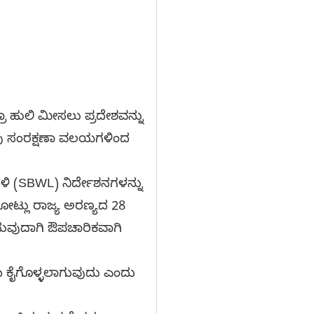
ಾ ಹುಲಿ ಮೀಸಲು ಪ್ರದೇಶವನ್ನು
ಾರವು ಸಂರಕ್ಷಣಾ ವಲಯಗಳಿಂದ
ಡಳಿ (SBWL) ನಿರ್ದೇಶನಗಳನ್ನು
ತೋಟ್ಲು ರಾಜ್ಯ ಅರಣ್ಯದ 28
ಸುವುದಾಗಿ ಔಪಚಾರಿಕವಾಗಿ
ರಮ ಕೈಗೊಳ್ಳಲಾಗುವುದು ಎಂದು