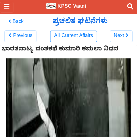
KPSC Vaani
ಪ್ರಚಲಿತ ಘಟನೆಗಳು
Back
Previous
All Current Affairs
Next
ಭಾರತನಾಟ್ಯ ದಂತಕಥೆ ಕುಮಾರಿ ಕಮಲಾ ನಿಧನ