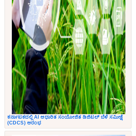
ಕರ್ನಾಟಕದಲ್ಲಿ AI ಆಧಾರಿತ ಸಂಯೋಜಿತ ಡಿಜಿಟಲ್ ಬೆಳೆ ಸಮೀಕ್ಷೆ
(CDCS) ಆರಂಭ