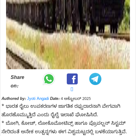
Share
on:
Authored by:
Jyoti Angadi
Date:
4 ಅಕ್ಟೋಬರ್ 2025
* ಭಾರತ ರೈಲು ಉಪಕರಣಗಳ ಜಾಗತಿಕ ರಫ್ತುದಾರನಾಗಿ ವೇಗವಾಗಿ
ಹೊರಹೊಮ್ಮುತ್ತಿದೆ ಎಂದು ರೈಲ್ವೆ ಇಲಾಖೆ ಘೋಷಿಸಿದೆ.
* ಬೋಗಿ, ಕೋಚ್‌, ಲೋಕೊಮೋಟಿವ್ಸ್‌ ಹಾಗೂ ಪ್ರೊಪಲ್ಷನ್‌ ಸಿಸ್ಟಮ್‌
ಸೇರಿದಂತೆ ಅನೇಕ ಉತ್ಪನ್ನಗಳು ಈಗ ವಿಶ್ವಮಟ್ಟದಲ್ಲಿ ಬಳಕೆಯಾಗುತ್ತಿವೆ.