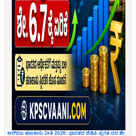
ಆರ್‌ಬಿಐ ಹಣಕಾಸು ನೀತಿ 2026: ಭಾರತದ ಜಿಡಿಪಿ ಪ್ರಗತಿ ದರ ಶೇ.