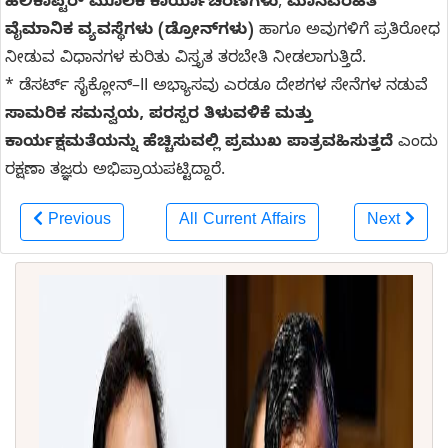
ಹೆಲಿಕಾಪ್ಟರ್ ಮೂಲಕ ಕಾರ್ಯಾಚರಣೆಗಳು
,
ಮಾನವರಹಿತ
ವೈಮಾನಿಕ ವ್ಯವಸ್ಥೆಗಳು (ಡ್ರೋನ್‌ಗಳು)
ಹಾಗೂ ಅವುಗಳಿಗೆ ಪ್ರತಿರೋಧ
ನೀಡುವ ವಿಧಾನಗಳ ಕುರಿತು ವಿಸ್ತೃತ ತರಬೇತಿ ನೀಡಲಾಗುತ್ತಿದೆ.
* ಡೆಸರ್ಟ್ ಸೈಕ್ಲೋನ್–II ಅಭ್ಯಾಸವು ಎರಡೂ ದೇಶಗಳ ಸೇನೆಗಳ ನಡುವೆ
ಸಾಮರಿಕ ಸಮನ್ವಯ, ಪರಸ್ಪರ ತಿಳುವಳಿಕೆ ಮತ್ತು
ಕಾರ್ಯಕ್ಷಮತೆಯನ್ನು ಹೆಚ್ಚಿಸುವಲ್ಲಿ ಪ್ರಮುಖ ಪಾತ್ರವಹಿಸುತ್ತದೆ
ಎಂದು
ರಕ್ಷಣಾ ತಜ್ಞರು ಅಭಿಪ್ರಾಯಪಟ್ಟಿದ್ದಾರೆ.
Previous
All Current Affairs
Next