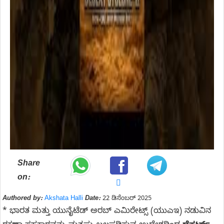
Share
on:
Authored by:
Akshata Halli
Date:
22 ಡಿಸೆಂಬರ್ 2025
* ಭಾರತ ಮತ್ತು ಯುನೈಟೆಡ್ ಅರಬ್ ಎಮಿರೇಟ್ಸ್ (ಯುಎಇ) ನಡುವಿನ