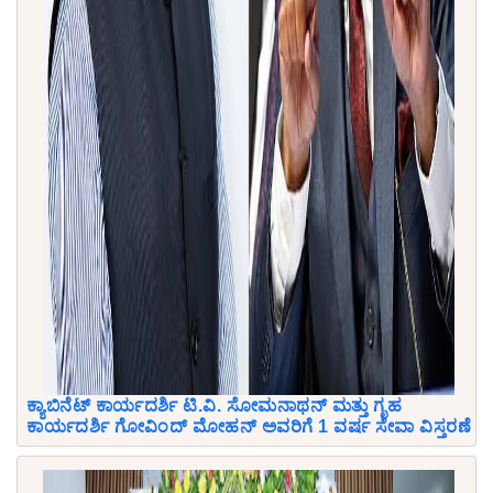
ಕ್ಯಾಬಿನೆಟ್ ಕಾರ್ಯದರ್ಶಿ ಟಿ.ವಿ. ಸೋಮನಾಥನ್ ಮತ್ತು ಗೃಹ
ಕಾರ್ಯದರ್ಶಿ ಗೋವಿಂದ್ ಮೋಹನ್ ಅವರಿಗೆ 1 ವರ್ಷ ಸೇವಾ ವಿಸ್ತರಣೆ