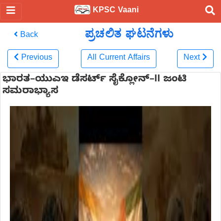
KPSC Vaani
ಪ್ರಚಲಿತ ಘಟನೆಗಳು
Back
Previous
All Current Affairs
Next
ಭಾರತ–ಯುಎಇ ಡೆಸರ್ಟ್ ಸೈಕ್ಲೋನ್–II ಜಂಟಿ
ಸಮರಾಭ್ಯಾಸ