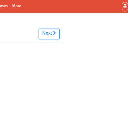
news
More
Next