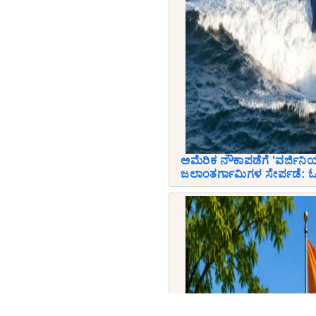
ಅಮೆರಿಕ ನೌಕಾಪಡೆಗೆ 'ವರ್ಜಿ
ಜಲಾಂತರ್ಗಾಮಿಗಳ ಸೇರ್ಪಡೆ: ಓ