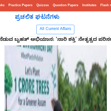
oks
Practice Papers
Quizzes
Question Papers
Institutes
Flash 
ಪ್ರಚಲಿತ ಘಟನೆಗಳು
All Current Affairs
ನೆಡುವ ಬೃಹತ್ ಅಭಿಯಾನ: ‘ನಾರಿ ಶಕ್ತಿ’ ನೇತೃತ್ವದ ಪರಿಸರ 