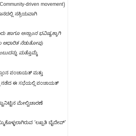
Community-driven movement)
ಲ್ಲಿ ಸಕ್ರಿಯವಾಗಿ
 ಹಾಗೂ ಅಸ್ಸಾಂನ ಭವಿಷ್ಯಕ್ಕಾಗಿ
ಾಯ ಆಧಾರಿತ ನೆಡುತೋಪು
ಬುದನ್ನು ಮತ್ತೊಮ್ಮೆ
್ಸಾಂನ ಪಂಚಾಯತ್ ಮತ್ತು 
ಲಿ ನಡೆದ ಈ ಸಭೆಯಲ್ಲಿ ಪಂಚಾಯತ್ 
ಟುನಿಟ್ಟಿನ ಮೇಲ್ವಿಚಾರಣೆ
ಿಕೊಳ್ಳಲಾಗಿರುವ ‘ಲಖ್ಪತಿ ಬೈದೇವ್’