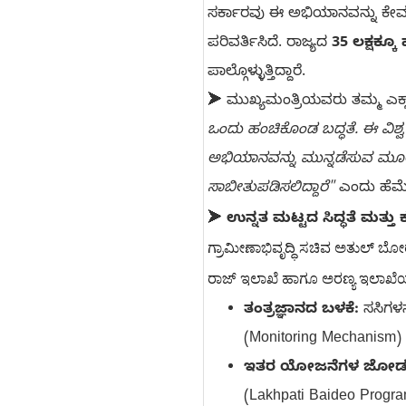
ಸರ್ಕಾರವು ಈ ಅಭಿಯಾನವನ್ನು ಕೇವ
ಪರಿವರ್ತಿಸಿದೆ. ರಾಜ್ಯದ
35 ಲಕ್ಷಕ್ಕ
ಪಾಲ್ಗೊಳ್ಳುತ್ತಿದ್ದಾರೆ.
➤ ಮುಖ್ಯಮಂತ್ರಿಯವರು ತಮ್ಮ ಎಕ್ಸ
ಒಂದು ಹಂಚಿಕೊಂಡ ಬದ್ಧತೆ. ಈ ವಿಶ
ಅಭಿಯಾನವನ್ನು ಮುನ್ನಡೆಸುವ ಮೂಲಕ 
ಸಾಬೀತುಪಡಿಸಲಿದ್ದಾರೆ"
ಎಂದು ಹೆಮ್ಮ
➤
ಉನ್ನತ ಮಟ್ಟದ ಸಿದ್ಧತೆ ಮತ್ತು ಕ
ಗ್ರಾಮೀಣಾಭಿವೃದ್ಧಿ ಸಚಿವ ಅತುಲ್ ಬೋ
ರಾಜ್ ಇಲಾಖೆ ಹಾಗೂ ಅರಣ್ಯ ಇಲಾಖೆಯ
ತಂತ್ರಜ್ಞಾನದ ಬಳಕೆ:
ಸಸಿಗಳನ್
(Monitoring Mechanism) ನ
ಇತರ ಯೋಜನೆಗಳ ಜೋಡಣ
(Lakhpati Baideo Prog