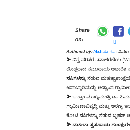
Share
on:
Authored by:
Akshata Halli
Date:
➤ ವಿಶ್ವ ಪರಿಸರ ದಿನಾಚರಣೆಯ (Wor
ದೊಡ್ಡದಾದ ಸಮುದಾಯ ಆಧಾರಿತ ಸಸಿ ನ
ಸಸಿಗಳನ್ನು
ನೆಡುವ ಮಹತ್ವಾಕಾಂಕ್ಷ
ಜವಾಬ್ದಾರಿಯನ್ನು ಅಸ್ಸಾಂನ ಗ್ರಾಮೀ
➤ ಅಸ್ಸಾಂ ಮುಖ್ಯಮಂತ್ರಿ ಡಾ. ಹಿಮ
ಗ್ರಾಮೀಣಾಭಿವೃದ್ಧಿ ಮತ್ತು ಅರಣ್
ಕೋಟಿ ಸಸಿಗಳನ್ನು ನೆಡುವ ಬೃಹತ್ ಅ
➤ ಮಹಿಳಾ ಸ್ವಸಹಾಯ ಗುಂಪುಗಳ