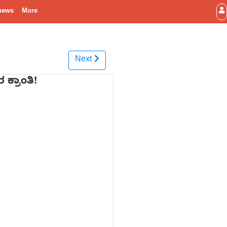
news
More
Next
ಕ್ರಾಂತಿ!