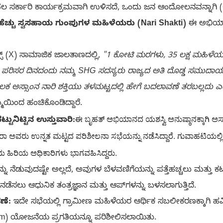
ಲ ಸರ್ಕಾರಿ ಕಾರ್ಯಕ್ರಮವಾಗಿ ಉಳಿಸದೆ, ಒಂದು ಜನ ಆಂದೋಲನವನ್ನಾಗಿ (
ೂ ಹೆಚ್ಚು ಸ್ವಸಹಾಯ ಗುಂಪುಗಳ ಮಹಿಳೆಯರು (Nari Shakti)
ಈ ಅಭಿಯಾನದ
್ (X) ಸಾಮಾಜಿಕ ಜಾಲತಾಣದಲ್ಲಿ,
"1 ಕೋಟಿ ಮರಗಳು, 35 ಲಕ್ಷ ಮಹಿಳೆಯರು
್ವ ಪರಿಸರ ದಿನದಂದು ನಮ್ಮ SHG ಸದಸ್ಯರು ರಾಜ್ಯದ ಅತಿ ದೊಡ್ಡ ಸಮುದ
ಅಸ್ಸಾಂನ ನಾರಿ ಶಕ್ತಿಯು ತಳಮಟ್ಟದಲ್ಲಿ ಹೇಗೆ ಬದಲಾವಣೆ ತರಬಲ್ಲದು ಎಂ
ೆಯಿಂದ ಹಂಚಿಕೊಂಡಿದ್ದಾರೆ.
ಈ ಬೃಹತ್ ಅಭಿಯಾನದ ಯಶಸ್ವಿ ಅನುಷ್ಠಾನಕ್ಕಾಗಿ ಅಸ
ಟ್ಟುನಿಟ್ಟಿನ ಉಸ್ತುವಾರಿ:
ರಾ ಅವರು ಉನ್ನತ ಮಟ್ಟದ ಪರಿಶೀಲನಾ ಸಭೆಯನ್ನು ನಡೆಸಿದ್ದಾರೆ. ಗುವಾಹಟಿಯಲ್
 ಹಿರಿಯ ಅಧಿಕಾರಿಗಳು ಭಾಗವಹಿಸಿದ್ದರು.
ನು ನೆಡುವುದಷ್ಟೇ ಅಲ್ಲದೆ, ಅವುಗಳ ಬೆಳವಣಿಗೆಯನ್ನು ಪತ್ತೆಹಚ್ಚಲು ಮತ್ತು ಕಟ್
ಡೆಸಲು ಆಧುನಿಕ ತಂತ್ರಜ್ಞಾನ ಮತ್ತು ಆಪ್‌ಗಳನ್ನು ಬಳಸಲಾಗುತ್ತಿದೆ.
ೆ:
ಇದೇ ಸಭೆಯಲ್ಲಿ ಗ್ರಾಮೀಣ ಮಹಿಳೆಯರ ಆರ್ಥಿಕ ಸಬಲೀಕರಣಕ್ಕಾಗಿ ಹಮ್ಮ
ram) ಯೋಜನೆಯ ಪ್ರಗತಿಯನ್ನೂ ಪರಿಶೀಲಿಸಲಾಯಿತು.