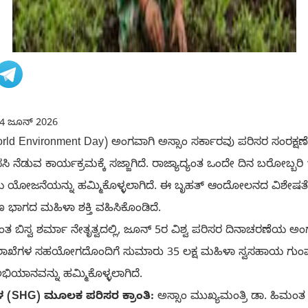
4 ಜೂನ್ 2026
ld Environment Day) ಅಂಗವಾಗಿ ಅಸ್ಸಾಂ ಸರ್ಕಾರವು ಪರಿಸರ ಸಂರಕ್ಷಣ
ೆಡುವ ಕಾರ್ಯಕ್ರಮಕ್ಕೆ ಸಜ್ಜಾಗಿದೆ. ರಾಜ್ಯಾದ್ಯಂತ ಒಂದೇ ದಿನ ಬರೋಬ್ಬರಿ
ೆಯ ಯೋಜನೆಯನ್ನು ಹಮ್ಮಿಕೊಳ್ಳಲಾಗಿದೆ. ಈ ಬೃಹತ್ ಆಂದೋಲನದ ವಿಶೇಷತ
ಣ ಭಾಗದ ಮಹಿಳಾ ಶಕ್ತಿ ವಹಿಸಿಕೊಂಡಿದೆ.
ಂತ ಬಿಸ್ವ ಶರ್ಮಾ ನೇತೃತ್ವದಲ್ಲಿ, ಜೂನ್ 5ರ ವಿಶ್ವ ಪರಿಸರ ದಿನಾಚರಣೆಯ 
ಯ ಇಲಾಖೆಗಳ ಸಹಯೋಗದೊಂದಿಗೆ ಸುಮಾರು 35 ಲಕ್ಷ ಮಹಿಳಾ ಸ್ವಸಹಾಯ ಗುಂಪು
ಭಿಯಾನವನ್ನು ಹಮ್ಮಿಕೊಳ್ಳಲಾಗಿದೆ.
 (SHG) ಮೂಲಕ ಪರಿಸರ ಕ್ರಾಂತಿ:
ಅಸ್ಸಾಂ ಮುಖ್ಯಮಂತ್ರಿ ಡಾ. ಹಿಮಂತ 