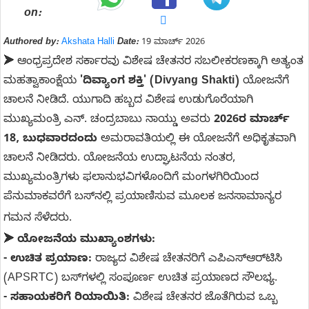
on:
Authored by:
Akshata Halli
Date:
19 ಮಾರ್ಚ್ 2026
➤
ಆಂಧ್ರಪ್ರದೇಶ ಸರ್ಕಾರವು ವಿಶೇಷ ಚೇತನರ ಸಬಲೀಕರಣಕ್ಕಾಗಿ ಅತ್ಯಂತ
ಮಹತ್ವಾಕಾಂಕ್ಷೆಯ
'ದಿವ್ಯಾಂಗ ಶಕ್ತಿ' (Divyang Shakti)
ಯೋಜನೆಗೆ
ಚಾಲನೆ ನೀಡಿದೆ. ಯುಗಾದಿ ಹಬ್ಬದ ವಿಶೇಷ ಉಡುಗೊರೆಯಾಗಿ
ಮುಖ್ಯಮಂತ್ರಿ ಎನ್. ಚಂದ್ರಬಾಬು ನಾಯ್ಡು ಅವರು
2026ರ ಮಾರ್ಚ್
18, ಬುಧವಾರದಂದು
ಅಮರಾವತಿಯಲ್ಲಿ ಈ ಯೋಜನೆಗೆ ಅಧಿಕೃತವಾಗಿ
ಚಾಲನೆ ನೀಡಿದರು. ಯೋಜನೆಯ ಉದ್ಘಾಟನೆಯ ನಂತರ,
ಮುಖ್ಯಮಂತ್ರಿಗಳು ಫಲಾನುಭವಿಗಳೊಂದಿಗೆ ಮಂಗಳಗಿರಿಯಿಂದ
ಪೆನುಮಾಕವರೆಗೆ ಬಸ್‌ನಲ್ಲಿ ಪ್ರಯಾಣಿಸುವ ಮೂಲಕ ಜನಸಾಮಾನ್ಯರ
ಗಮನ ಸೆಳೆದರು.
➤
ಯೋಜನೆಯ ಮುಖ್ಯಾಂಶಗಳು:
- ಉಚಿತ ಪ್ರಯಾಣ:
ರಾಜ್ಯದ ವಿಶೇಷ ಚೇತನರಿಗೆ ಎಪಿಎಸ್‌ಆರ್‌ಟಿಸಿ
(APSRTC) ಬಸ್‌ಗಳಲ್ಲಿ ಸಂಪೂರ್ಣ ಉಚಿತ ಪ್ರಯಾಣದ ಸೌಲಭ್ಯ.
- ಸಹಾಯಕರಿಗೆ ರಿಯಾಯಿತಿ:
ವಿಶೇಷ ಚೇತನರ ಜೊತೆಗಿರುವ ಒಬ್ಬ