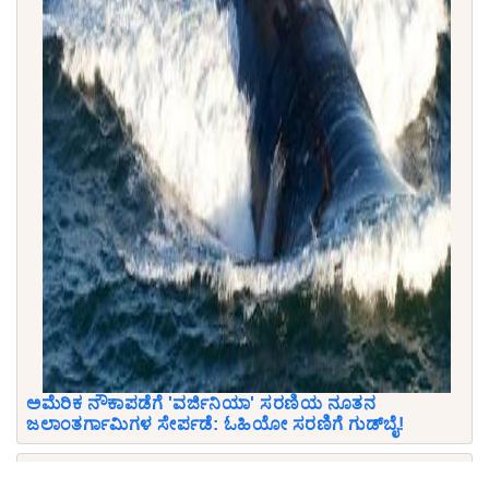
ಅಮೆರಿಕ ನೌಕಾಪಡೆಗೆ 'ವರ್ಜಿನಿಯಾ' ಸರಣಿಯ ನೂತನ
ಜಲಾಂತರ್ಗಾಮಿಗಳ ಸೇರ್ಪಡೆ: ಓಹಿಯೋ ಸರಣಿಗೆ ಗುಡ್‌ಬೈ!