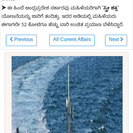
➤
ಈ ಹಿಂದೆ ಆಂಧ್ರಪ್ರದೇಶ ಸರ್ಕಾರವು ಮಹಿಳೆಯರಿಗಾಗಿ
'ಸ್ತ್ರೀ ಶಕ್ತಿ'
ಯೋಜನೆಯನ್ನು ಜಾರಿಗೆ ತಂದಿತ್ತು. ಇದರ ಅಡಿಯಲ್ಲಿ ಮಹಿಳೆಯರು
ಈಗಾಗಲೇ 52 ಕೋಟಿಗೂ ಹೆಚ್ಚು ಬಾರಿ ಉಚಿತ ಪ್ರಯಾಣ ಬೆಳೆಸಿದ್ದಾರೆ.
Previous
All Current Affairs
Next