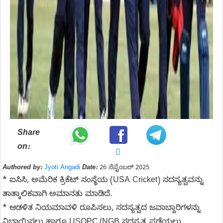
Share
on:
Authored by:
Jyoti Angadi
Date:
26 ಸೆಪ್ಟೆಂಬರ್ 2025
* ಐಸಿಸಿ, ಅಮೆರಿಕ ಕ್ರಿಕೆಟ್ ಸಂಸ್ಥೆಯ (USA Cricket) ಸದಸ್ಯತ್ವವನ್ನು
ತಾತ್ಕಾಲಿಕವಾಗಿ ಅಮಾನತು ಮಾಡಿದೆ.
* ಆಡಳಿತ ನಿಯಮಾವಳಿ ರೂಪಿಸಲು, ಸದಸ್ಯತ್ವದ ಜವಾಬ್ದಾರಿಗಳನ್ನು
ನಿಭಾಯಿಸಲು ಹಾಗೂ USOPC/NGB ಸದಸ್ಯತ್ವ ಪಡೆಯಲು