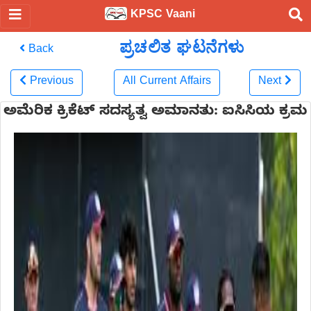
KPSC Vaani
ಪ್ರಚಲಿತ ಘಟನೆಗಳು
Back
Previous
All Current Affairs
Next
ಅಮೆರಿಕ ಕ್ರಿಕೆಟ್ ಸದಸ್ಯತ್ವ ಅಮಾನತು: ಐಸಿಸಿಯ ಕ್ರಮ