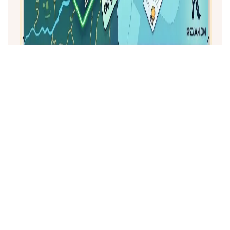
ಅರುಣಾಚಲ ಪ್ರದೇಶ ನಕ್ಷೆ ನವೀಕರಣ: 27 ಪ್ರಮುಖ ಗಡಿ
ಪ್ರದೇಶಗಳನ್ನು ಅಧಿಕೃತವಾಗಿ ಸೇರ್ಪಡೆಗೊಳಿಸಿದ ಭಾರತ!