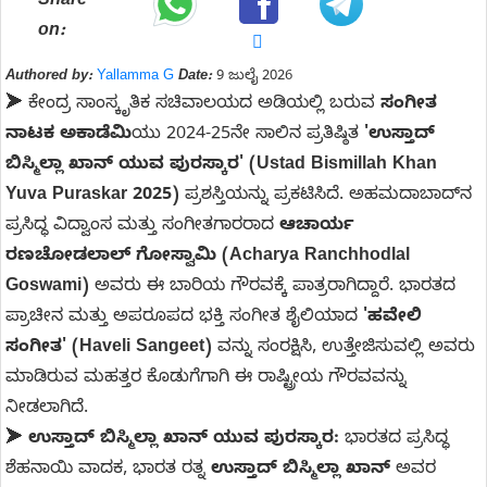
Share
on:
Authored by:
Yallamma G
Date:
9 ಜುಲೈ 2026
➤
ಕೇಂದ್ರ ಸಾಂಸ್ಕೃತಿಕ ಸಚಿವಾಲಯದ ಅಡಿಯಲ್ಲಿ ಬರುವ
ಸಂಗೀತ
ನಾಟಕ ಅಕಾಡೆಮಿ
ಯು 2024-25ನೇ ಸಾಲಿನ ಪ್ರತಿಷ್ಠಿತ
'ಉಸ್ತಾದ್
ಬಿಸ್ಮಿಲ್ಲಾ ಖಾನ್ ಯುವ ಪುರಸ್ಕಾರ' (Ustad Bismillah Khan
Yuva Puraskar 2025)
ಪ್ರಶಸ್ತಿಯನ್ನು ಪ್ರಕಟಿಸಿದೆ. ಅಹಮದಾಬಾದ್‌ನ
ಪ್ರಸಿದ್ಧ ವಿದ್ವಾಂಸ ಮತ್ತು ಸಂಗೀತಗಾರರಾದ
ಆಚಾರ್ಯ
ರಣಚೋಡಲಾಲ್ ಗೋಸ್ವಾಮಿ (Acharya Ranchhodlal
Goswami)
ಅವರು ಈ ಬಾರಿಯ ಗೌರವಕ್ಕೆ ಪಾತ್ರರಾಗಿದ್ದಾರೆ. ಭಾರತದ
ಪ್ರಾಚೀನ ಮತ್ತು ಅಪರೂಪದ ಭಕ್ತಿ ಸಂಗೀತ ಶೈಲಿಯಾದ
'ಹವೇಲಿ
ಸಂಗೀತ' (Haveli Sangeet)
ವನ್ನು ಸಂರಕ್ಷಿಸಿ, ಉತ್ತೇಜಿಸುವಲ್ಲಿ ಅವರು
ಮಾಡಿರುವ ಮಹತ್ತರ ಕೊಡುಗೆಗಾಗಿ ಈ ರಾಷ್ಟ್ರೀಯ ಗೌರವವನ್ನು
ನೀಡಲಾಗಿದೆ.
➤
ಉಸ್ತಾದ್ ಬಿಸ್ಮಿಲ್ಲಾ ಖಾನ್ ಯುವ ಪುರಸ್ಕಾರ:
ಭಾರತದ ಪ್ರಸಿದ್ಧ
ಶೆಹನಾಯಿ ವಾದಕ, ಭಾರತ ರತ್ನ
ಉಸ್ತಾದ್ ಬಿಸ್ಮಿಲ್ಲಾ ಖಾನ್
ಅವರ