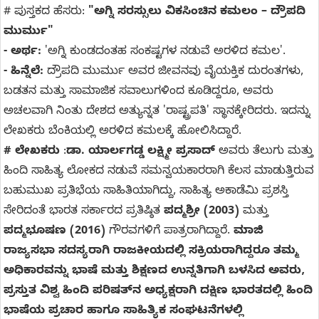
# ಪುಸ್ತಕದ ಹೆಸರು:
"ಅಗ್ನಿ ಸರಸ್ಸುಲು ವಿಕಸಿಂಚಿನ ಕಮಲಂ – ದ್ರೌಪದಿ
ಮುರ್ಮು"
- ಅರ್ಥ:
'ಅಗ್ನಿ ಕುಂಡದಂತಹ ಸಂಕಷ್ಟಗಳ ನಡುವೆ ಅರಳಿದ ಕಮಲ'.
- ಹಿನ್ನೆಲೆ:
ದ್ರೌಪದಿ ಮುರ್ಮು ಅವರ ಜೀವನವು ವೈಯಕ್ತಿಕ ದುರಂತಗಳು,
ಬಡತನ ಮತ್ತು ಸಾಮಾಜಿಕ ಸವಾಲುಗಳಿಂದ ಕೂಡಿದ್ದರೂ, ಅವರು
ಅಚಲವಾಗಿ ನಿಂತು ದೇಶದ ಅತ್ಯುನ್ನತ 'ರಾಷ್ಟ್ರಪತಿ' ಸ್ಥಾನಕ್ಕೇರಿದರು. ಇದನ್ನು
ಲೇಖಕರು ಬೆಂಕಿಯಲ್ಲಿ ಅರಳಿದ ಕಮಲಕ್ಕೆ ಹೋಲಿಸಿದ್ದಾರೆ.
# ಲೇಖಕರು
:
ಡಾ. ಯಾರ್ಲಗಡ್ಡ ಲಕ್ಷ್ಮೀ ಪ್ರಸಾದ್
ಅವರು ತೆಲುಗು ಮತ್ತು
ಹಿಂದಿ ಸಾಹಿತ್ಯ ಲೋಕದ ನಡುವೆ ಸಮನ್ವಯಕಾರರಾಗಿ ಕೆಲಸ ಮಾಡುತ್ತಿರುವ
ಬಹುಮುಖ ಪ್ರತಿಭೆಯ ಸಾಹಿತಿಯಾಗಿದ್ದು, ಸಾಹಿತ್ಯ ಅಕಾಡೆಮಿ ಪ್ರಶಸ್ತಿ
ಸೇರಿದಂತೆ ಭಾರತ ಸರ್ಕಾರದ ಪ್ರತಿಷ್ಠಿತ
ಪದ್ಮಶ್ರೀ (2003)
ಮತ್ತು
ಪದ್ಮಭೂಷಣ (2016)
ಗೌರವಗಳಿಗೆ ಪಾತ್ರರಾಗಿದ್ದಾರೆ.
ಮಾಜಿ
ರಾಜ್ಯಸಭಾ ಸದಸ್ಯರಾಗಿ ರಾಜಕೀಯದಲ್ಲಿ ಸಕ್ರಿಯರಾಗಿದ್ದರೂ ತಮ್ಮ
ಅಧಿಕಾರವನ್ನು ಭಾಷೆ ಮತ್ತು ಶಿಕ್ಷಣದ ಉನ್ನತಿಗಾಗಿ ಬಳಸಿದ ಅವರು,
ಪ್ರಸ್ತುತ ವಿಶ್ವ ಹಿಂದಿ ಪರಿಷತ್‌ನ ಅಧ್ಯಕ್ಷರಾಗಿ ದಕ್ಷಿಣ ಭಾರತದಲ್ಲಿ ಹಿಂದಿ
ಭಾಷೆಯ ಪ್ರಚಾರ ಹಾಗೂ ಸಾಹಿತ್ಯಿಕ ಸಂಘಟನೆಗಳಲ್ಲಿ