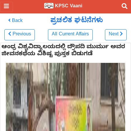
KPSC Vaani
ಪ್ರಚಲಿತ ಘಟನೆಗಳು
Back
Previous
All Current Affairs
Next
ಆಂಧ್ರ ವಿಶ್ವವಿದ್ಯಾಲಯದಲ್ಲಿ ದ್ರೌಪದಿ ಮುರ್ಮು ಅವರ
ಜೀವನಕಥೆಯ ವಿಶಿಷ್ಟ ಪುಸ್ತಕ ಬಿಡುಗಡೆ