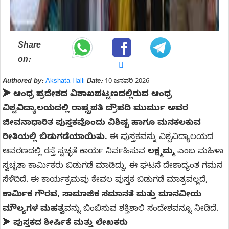
Share
on:
Authored by:
Akshata Halli
Date:
10 ಜನವರಿ 2026
➤ ಆಂಧ್ರ ಪ್ರದೇಶದ ವಿಶಾಖಪಟ್ಟಣದಲ್ಲಿರುವ ಆಂಧ್ರ
ವಿಶ್ವವಿದ್ಯಾಲಯದಲ್ಲಿ ರಾಷ್ಟ್ರಪತಿ ದ್ರೌಪದಿ ಮುರ್ಮು ಅವರ
ಜೀವನಾಧಾರಿತ ಪುಸ್ತಕವೊಂದು ವಿಶಿಷ್ಟ ಹಾಗೂ ಮನಕಲಕುವ
ರೀತಿಯಲ್ಲಿ ಬಿಡುಗಡೆಯಾಯಿತು.
ಈ ಪುಸ್ತಕವನ್ನು ವಿಶ್ವವಿದ್ಯಾಲಯದ
ಆವರಣದಲ್ಲಿ ರಸ್ತೆ ಸ್ವಚ್ಛತೆ ಕಾರ್ಯ ನಿರ್ವಹಿಸುವ
ಲಕ್ಷ್ಮಮ್ಮ
ಎಂಬ ಮಹಿಳಾ
ಸ್ವಚ್ಛತಾ ಕಾರ್ಮಿಕರು ಬಿಡುಗಡೆ ಮಾಡಿದ್ದು, ಈ ಘಟನೆ ದೇಶಾದ್ಯಂತ ಗಮನ
ಸೆಳೆದಿದೆ. ಈ ಕಾರ್ಯಕ್ರಮವು ಕೇವಲ ಪುಸ್ತಕ ಬಿಡುಗಡೆ ಮಾತ್ರವಲ್ಲದೆ,
ಕಾರ್ಮಿಕ ಗೌರವ, ಸಾಮಾಜಿಕ ಸಮಾನತೆ ಮತ್ತು ಮಾನವೀಯ
ಮೌಲ್ಯಗಳ ಮಹತ್ವ
ವನ್ನು ಬಿಂಬಿಸುವ ಶಕ್ತಿಶಾಲಿ ಸಂದೇಶವನ್ನೂ ನೀಡಿದೆ.
➤
ಪುಸ್ತಕದ ಶೀರ್ಷಿಕೆ ಮತ್ತು ಲೇಖಕರು