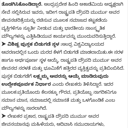
ತೊಡಗಿಸಿಕೊಂಡಿದ್ದಾರೆ.
ಆಂಧ್ರಪ್ರದೇಶ ಹಿಂದಿ ಅಕಾಡೆಮಿಯ ಅಧ್ಯಕ್ಷರಾಗಿ
ಸೇವೆ ಸಲ್ಲಿಸಿರುವ ಇವರು, ಇದೀಗ ರಾಷ್ಟ್ರಪತಿ ದ್ರೌಪದಿ ಮುರ್ಮು ಅವರ
ಜೀವನಚರಿತ್ರೆಯನ್ನು ರಚಿಸುವ ಮೂಲಕ ಸಮಾಜದ ಕಟ್ಟಕಡೆಯ
ವ್ಯಕ್ತಿಗಳಿಗೂ ಸ್ಫೂರ್ತಿ ನೀಡುವ ಮತ್ತು ಭಾರತೀಯ ಸಾಂಸ್ಕೃತಿಕ
ಮೌಲ್ಯಗಳನ್ನು ಎತ್ತಿಹಿಡಿಯುವ ಕಾರ್ಯವನ್ನು ಮುಂದುವರಿಸುತ್ತಿದ್ದಾರೆ.
➤
ವಿಶಿಷ್ಟ ಪುಸ್ತಕ ಬಿಡುಗಡೆ ಸ್ಥಳ :
ಆಂಧ್ರ ವಿಶ್ವವಿದ್ಯಾಲಯದ
ಆವರಣದಲ್ಲಿನ ಒಂದು ಮರದ ಕೆಳಗೆ ಬಿಡುಗಡೆ ಮಾಡಲಾಯಿತು.ಈ ಸರಳ
ಹಾಗೂ ಅರ್ಥಪೂರ್ಣ ಸ್ಥಳ ಆಯ್ಕೆ, ರಾಷ್ಟ್ರಪತಿ ದ್ರೌಪದಿ ಮುರ್ಮು ಅವರ
ಜೀವನದ ಸರಳತೆ ಮತ್ತು ಭೂಮಿಕೆಗೆ ಹತ್ತಿರದ ವ್ಯಕ್ತಿತ್ವವನ್ನು ಪ್ರತಿಬಿಂಬಿಸಿದೆ.
ಪುಸ್ತಕ ಬಿಡುಗಡೆಗೆ
ಲಕ್ಷ್ಮಮ್ಮ ಅವರನ್ನು ಆಯ್ಕೆ ಮಾಡಿರುವುದು
ಉದ್ದೇಶಪೂರ್ವಕ ನಿರ್ಧಾರ
ಎಂದು ಲೇಖಕರು ತಿಳಿಸಿದ್ದಾರೆ. ಇದರ
ಮೂಲಕ:ಪ್ರತಿಯೊಂದು ಕೆಲಸಕ್ಕೂ ಗೌರವ, ಪ್ರತಿಯೊಬ್ಬ ನಾಗರಿಕನಿಗೂ
ಸಮಾನ ಮಾನ, ಸಮಾಜದಲ್ಲಿ ಸಮಾನತೆ ಮತ್ತು ಒಳಗೊಂಡಿಕೆ ಎಂಬ
ಮೌಲ್ಯಗಳನ್ನು ಸಾರಲಾಗಿದೆ.
➤ ಲೇಖಕರ ಪ್ರಕಾರ, ರಾಷ್ಟ್ರಪತಿ ದ್ರೌಪದಿ ಮುರ್ಮು ಅವರ
ಜೀವನಯಾನವು ಮಹಿಳೆಯರು, ಆದಿವಾಸಿ ಸಮುದಾಯಗಳು,