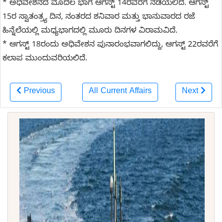
* ಅಧಿವೇಶನದ ಮೊದಲ ಭಾಗ ಆಗಸ್ಟ್ 14ರವರೆಗೆ ನಡೆಯಲಿದೆ. ಆಗಸ್ಟ್
15ರ ಸ್ವಾತಂತ್ರ್ಯ ದಿನ, ನಂತರದ ಶನಿವಾರ ಮತ್ತು ಭಾನುವಾರದ ರಜೆ
ಹಿನ್ನೆಲೆಯಲ್ಲಿ ಮಧ್ಯಭಾಗದಲ್ಲಿ ಮೂರು ದಿನಗಳ ವಿರಾಮವಿದೆ.
* ಆಗಸ್ಟ್ 18ರಂದು ಅಧಿವೇಶನ ಪುನಾರಂಭವಾಗಲಿದ್ದು, ಆಗಸ್ಟ್ 22ರವರೆಗೆ
ಕಲಾಪ ಮುಂದುವರಿಯಲಿದೆ.
Previous
All Current Affairs
Next