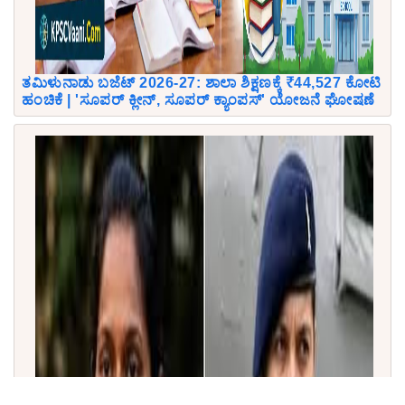
ತಮಿಳುನಾಡು ಬಜೆಟ್ 2026-27: ಶಾಲಾ ಶಿಕ್ಷಣಕ್ಕೆ ₹44,527 ಕೋಟಿ
ಹಂಚಿಕೆ | 'ಸೂಪರ್ ಕ್ಲೀನ್, ಸೂಪರ್ ಕ್ಯಾಂಪಸ್' ಯೋಜನೆ ಘೋಷಣೆ