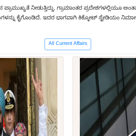
ಚ್ಚಿನ ಪ್ರಾಮುಖ್ಯತೆ ನೀಡುತ್ತಿದ್ದು, ಗ್ರಾಮಾಂತರ ಪ್ರದೇಶಗಳಲ್ಲಿಯೂ ಅಂತ
ರಮಗಳನ್ನು ಕೈಗೊಂಡಿದೆ. ಇದರ ಭಾಗವಾಗಿ ಕಿಕ್ಕೋಟ್ ಸ್ಟೇಡಿಯಂ ನಿರ್
All Current Affairs