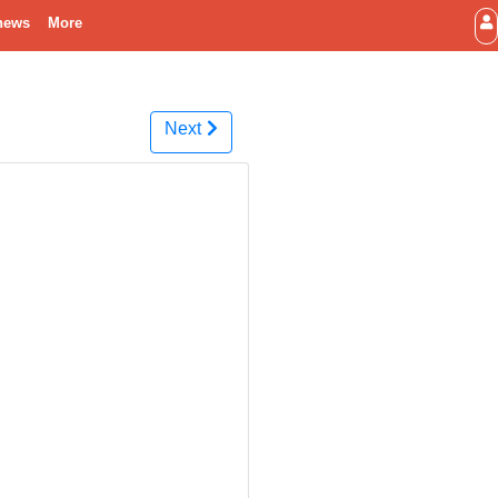
news
More
Next