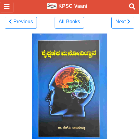
KPSC Vaani
Previous
All Books
Next