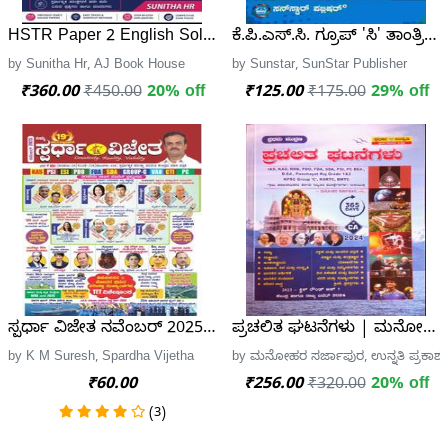
HSTR Paper 2 English Solved Question Papers By Sunitha
ಕೆ.ಪಿ.ಎಸ್.ಸಿ. ಗ್ರೂಪ್ 'ಸಿ' ತಾಂತ್ರಿ
by Sunitha Hr, AJ Book House
by Sunstar, SunStar Publisher
₹360.00
₹450.00
20% off
₹125.00
₹175.00
29% off
ಸ್ಪರ್ಧಾ ವಿಜೇತ ನವೆಂಬರ್ 2025 ಮಾಸಪತ್ರಿಕೆ | ಕೆ ಎಂ ಸುರೇಶ | Spar
ಪ್ರಚಲಿತ ಘಟನೆಗಳು | ಮನೋಹರ ಸರ್
by K M Suresh, Spardha Vijetha
by ಮನೋಹರ ಸರ್ಜಾಪುರ, ಉನ್ನತಿ ಪ್ರಕಾಶ
₹60.00
₹256.00
₹320.00
20% off
(3)