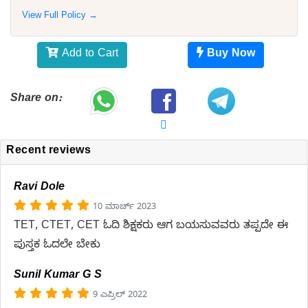
View Full Policy →
Add to Cart
Buy Now
Share on:
Recent reviews
Ravi Dole
10 ಮಾರ್ಚ್ 2023
TET, CTET, CET ಓದಿ ಶಿಕ್ಷಕರು ಆಗ ಬಯಸುವವರು ತಪ್ಪದೇ ಈ
ಪುಸ್ತಕ ಓದಲೇ ಬೇಕು
Sunil Kumar G S
9 ಎಪ್ರಿಲ್ 2022