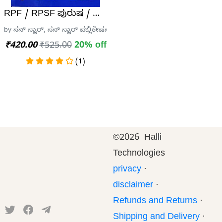
 | ಸಾಮಾನ್ಯ ಜ್ಞಾನ | ಇಂಗ್ಲಿಷ್ | ಗಣಿತ | ಮಾನಸಿಕ ಸಾಮರ್ಥ್
RPF / RPSF ಪುರುಷ / ಮಹಿಳಾ ನೇಮಕಾತಿ ಪರೀಕ್ಷಾ ಕೈಪಿಡಿ|
harwad
by ಸನ್ ಸ್ಟಾರ್, ಸನ್ ಸ್ಟಾರ್ ಪಬ್ಲಿಕೇಷನ್ಸ್
₹420.00
₹525.00
20% off
(1)
©
2026 Halli
Technologies
privacy
·
disclaimer
·
Refunds and Returns
·
Shipping and Delivery
·