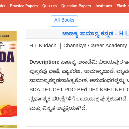
oks
Practice Papers
Quizzes
Question Papers
Institutes
Flash 
All Books
ಚಾಣಕ್ಯ ಸಾಮಾನ್ಯ ಕನ್ನಡ - H
H L Kudachi | Chanakya Career Academy
Description:
ಚಾಣಕ್ಯ ಅಕಾಡೆಮಿ ವಿಜಯಪುರ 
ಪುಸ್ತಕವು ಭಾಷೆ, ವ್ಯಾಕರಣ, ಸಾಮಾನ್ಯಭಾಷೆ, ವ್ಯಾವ
ಸಾಮಾನ್ಯಕನ್ನಡಸಾಹಿತ್ಯಕೋಶ, ಅನುಭಂಧಗಳ್ಳನ್ನು 
SDA TET CET PDO BEd DEd KSET NET Gro
ಸ್ಪರ್ಧಾತ್ಮಕ ಪರೀಕ್ಷೆಗಳಿಗೆ ಉಪಯುಕ್ತ ಪುಸ್ತಕವಾಗಿದ
ಮತ್ತು ವಿಸ್ತೃತ ಆವೃತ್ತಿಯಾಗಿದೆ.