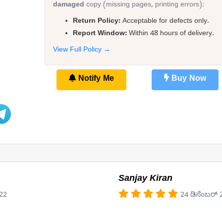
damaged
copy (missing pages, printing errors):
Return Policy:
Acceptable for defects only.
Report Window:
Within 48 hours of delivery.
View Full Policy →
Notify Me
Buy Now
Sanjay Kiran
022
24 ಡಿಸೆಂಬರ್ 