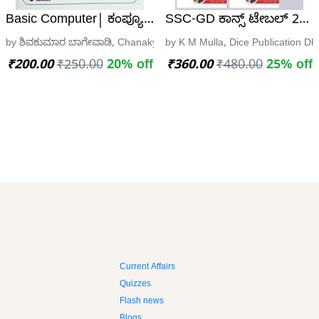
್.ಎಂ. ದೇವರಾಜ್
Basic Computer| ಕಂಪ್ಯೂಟರ್ ಸಾಕ್ಷರತೆ |ಚಾಣಕ್ಯ ಪ್ರಕಾಶನ
SSC-GD ಕಾನ್ಸ್ ಟೇಬಲ್ 2025
ಶನ
by ಶಿವಕುಮಾರ ಬಾಗೇವಾಡಿ, Chanakya Career Academy
by K M Mulla, Dice Publication D
₹200.00
₹250.00
20% off
₹360.00
₹480.00
25% off
Current Affairs
Quizzes
Flash news