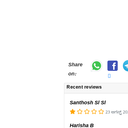
Share
on:
Recent reviews
Santhosh Sl Sl
23 ಆಗಸ್ಟ್ 2
Harisha B