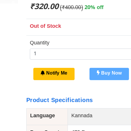
₹320.00
(₹400.00)
20% off
Out of Stock
Quantity
Notify Me
Buy Now
Product Specifications
Language
Kannada