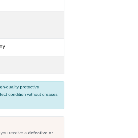
my
gh-quality protective
fect condition without creases
 you receive a
defective or