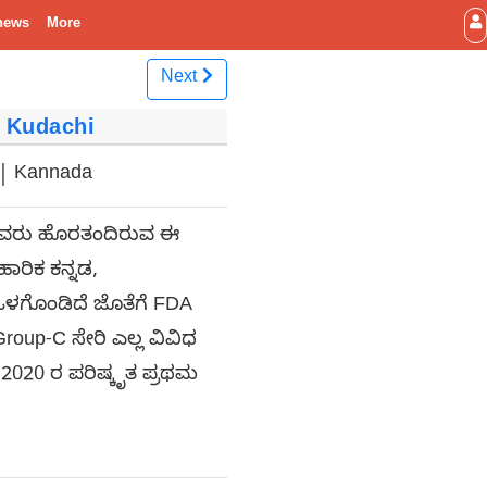
news
More
Next
 L Kudachi
 | Kannada
ಇವರು ಹೊರತಂದಿರುವ ಈ
ಹಾರಿಕ ಕನ್ನಡ,
ಒಳಗೊಂಡಿದೆ ಜೊತೆಗೆ FDA
up-C ಸೇರಿ ಎಲ್ಲ ವಿವಿಧ
ೆ. 2020 ರ ಪರಿಷ್ಕೃತ ಪ್ರಥಮ