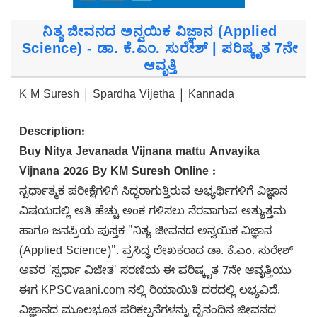
ನಿತ್ಯ ಜೀವನದ ಅನ್ವಯಿಕ ವಿಜ್ಞಾನ (Applied
Science) - ಡಾ. ಕೆ.ಎಂ. ಸುರೇಶ್ | ಪರಿಷ್ಕೃತ 7ನೇ
ಆವೃತ್ತಿ
K M Suresh | Spardha Vijetha | Kannada
Description:
Buy Nitya Jevanada Vijnana mattu Anvayika
Vijnana 2026 By KM Suresh Online :
ಸ್ಪರ್ಧಾತ್ಮಕ ಪರೀಕ್ಷೆಗಳಿಗೆ ಸಿದ್ಧರಾಗುತ್ತಿರುವ ಅಭ್ಯರ್ಥಿಗಳಿಗೆ ವಿಜ್ಞಾನ
ವಿಷಯದಲ್ಲಿ ಅತಿ ಹೆಚ್ಚು ಅಂಕ ಗಳಿಸಲು ನೆರವಾಗುವ ಅತ್ಯುತ್ತಮ
ಹಾಗೂ ಜನಪ್ರಿಯ ಪುಸ್ತಕ "ನಿತ್ಯ ಜೀವನದ ಅನ್ವಯಿಕ ವಿಜ್ಞಾನ
(Applied Science)". ಪ್ರಸಿದ್ಧ ಲೇಖಕರಾದ ಡಾ. ಕೆ.ಎಂ. ಸುರೇಶ್
ಅವರ 'ಸ್ಪರ್ಧಾ ವಿಜೇತ' ಸರಣಿಯ ಈ ಪರಿಷ್ಕೃತ 7ನೇ ಆವೃತ್ತಿಯು
ಈಗ KPSCvaani.com ನಲ್ಲಿ ರಿಯಾಯಿತಿ ದರದಲ್ಲಿ ಲಭ್ಯವಿದೆ.
ವಿಜ್ಞಾನದ ಮೂಲಭೂತ ಪರಿಕಲ್ಪನೆಗಳನ್ನು ದೈನಂದಿನ ಜೀವನದ