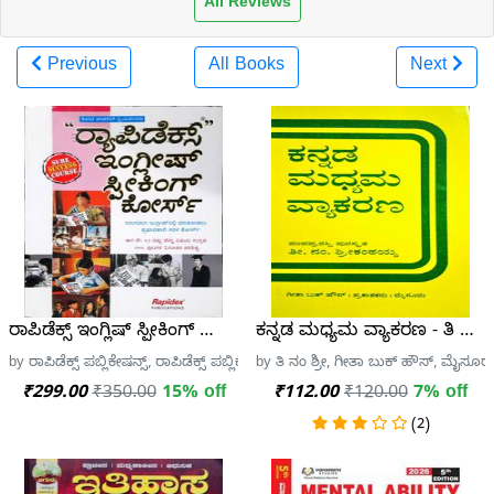
All Reviews
Previous
All Books
Next
ರಾಪಿಡೆಕ್ಸ್ ಇಂಗ್ಲಿಷ್ ಸ್ಪೀಕಿಂಗ್ ಕೋರ್ಸ್
ಕನ್ನಡ ಮಧ್ಯಮ ವ್ಯಾಕರಣ - ತಿ ನಂ ಶ್
by ರಾಪಿಡೆಕ್ಸ್ ಪಬ್ಲಿಕೇಷನ್ಸ್, ರಾಪಿಡೆಕ್ಸ್ ಪಬ್ಲಿಕೇಷನ್ಸ್
by ತಿ ನಂ ಶ್ರೀ, ಗೀತಾ ಬುಕ್ ಹೌಸ್, ಮೈಸೂರ
₹299.00
₹350.00
15% off
₹112.00
₹120.00
7% off
(2)