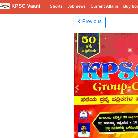
KPSC Vaani
Shorts
Job news
Current Affairs
Buy bo
Previous
Previous