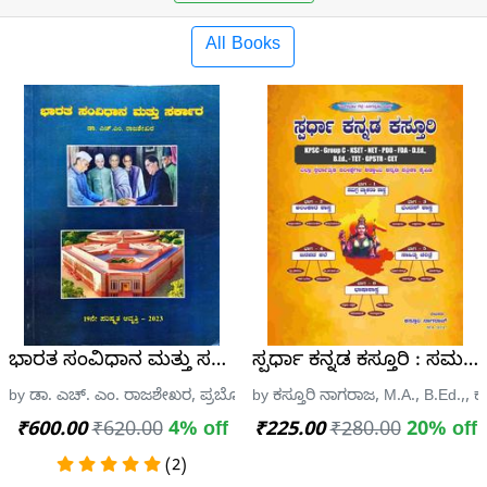
All Books
ಿ (6 To 10) -ರುಕ್ಮಿಣಿ ಎಂ.ವಿ
ಭಾರತ ಸಂವಿಧಾನ ಮತ್ತು ಸರ್ಕಾರ (1950 ರಿಂದ)
ಸ್ಪರ್ಧಾ ಕನ್ನಡ ಕಸ್ತೂರಿ : ಸಮಗ್ರ
 ಮೈಸೂರು
by ಡಾ. ಎಚ್. ಎಂ. ರಾಜಶೇಖರ, ಪ್ರಬೋಧ ಮುದ್ರಣ ಮತ್ತು ಪ್ರಕಟಣಾಲಯ
by ಕಸ್ತೂರಿ ನಾಗರಾಜ, M.A., B.Ed.,, ಕ
₹600.00
₹620.00
4% off
₹225.00
₹280.00
20% off
(2)