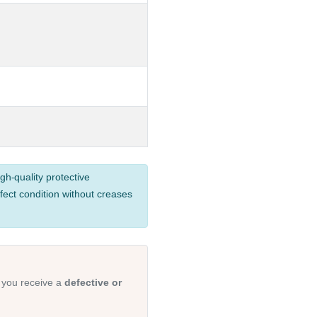
gh-quality protective
fect condition without creases
 you receive a
defective or