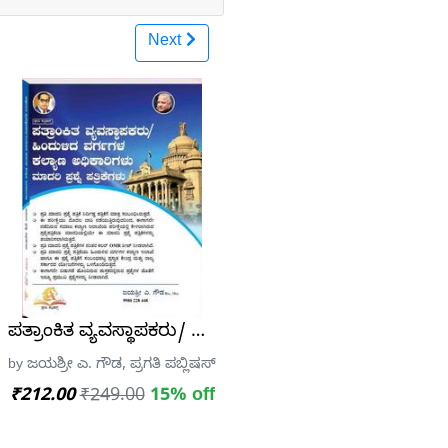
Next
 ಕನ್ನಡ ಪತ್ರಿಕಾ ಕೈಪಿಡಿ | ಕಸ್ತೂರಿ ನಾಗರಾಜ
ಪತ್ರಾಂಕಿತ ವ್ಯವಸ್ಥಾಪಕರು/ ಹಿಂದುಳಿದ ವರ್ಗಗಳ ಕಲ್ಯಾಣ ಅಧಿಕಾರ
ಸ್ತೂರಿ ನಾಗರಾಜ, M.A., B.Ed.,
by ಜಯಶ್ರೀ ಎ. ಗೌಡ, ಪ್ರಗತಿ ಪಬ್ಲಿಷರ್ಸ್
₹212.00
₹249.00
15% off