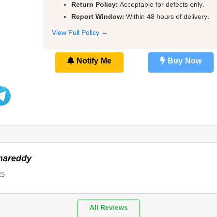
Return Policy:
Acceptable for defects only.
Report Window:
Within 48 hours of delivery.
View Full Policy →
Notify Me
Buy Now
nareddy
25
All Reviews