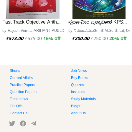
Fast Track Objective Arithmetic
ಸ್ಪರ್ಧಾವೀರ ಪ್ರಶ್ನಾಕೋಶ KPSC (ಭೌತ
by Rajesh Verma, ARIHANT PUBLICATION
by ನಿರಂಜನಮೂರ್ತಿ. ಟಿ M.Sc B. Ed, ರೀತಿನ
₹573.00
₹675.00
16% off
₹200.00
₹250.00
20% off
Shorts
Job News
Current Affairs
Buy Books
Practice Papers
Quizzes
Question Papers
Institutes
Flash news
Study Materials
Cut Offs
Blogs
Contact Us
About Us