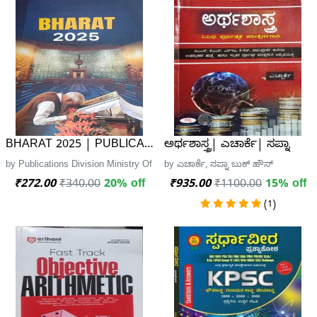
BHARAT 2025 | PUBLICATIONS DIVISION
ಅರ್ಥಶಾಸ್ತ್ರ| ಎಚಾರ್ಕೆ| ಸಪ್ನಾ
by Publications Division Ministry Of Information And Broadcastin
by ಎಚಾರ್ಕೆ, ಸಪ್ನಾ ಬುಕ್ ಹೌಸ್
₹272.00
₹340.00
20% off
₹935.00
₹1100.00
15% off
(1)