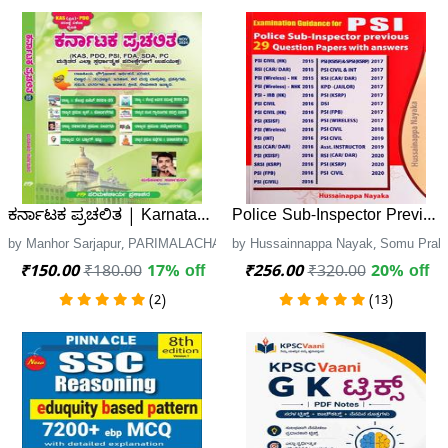
ಕರ್ನಾಟಕ ಪ್ರಚಲಿತ | Karnataka Current Affairs | ಮನೋಹರ ಸರ್
Police Sub-Inspector Previou
by Manhor Sarjapur, PARIMALACHARYA PRAKASHANA
by Hussainnappa Nayak, Somu Prak
₹150.00
₹180.00
17% off
₹256.00
₹320.00
20% off
(2)
(13)