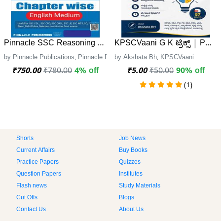
Pinnacle SSC Reasoning 8th Edition (English Medium) – 7
KPSCVaani G K ಟ್ರಿಕ್ಸ್ | PDF 
by Pinnacle Publications, Pinnacle Publications
by Akshata Bh, KPSCVaani
₹750.00
₹780.00
4% off
₹5.00
₹50.00
90% off
(1)
Shorts
Job News
Current Affairs
Buy Books
Practice Papers
Quizzes
Question Papers
Institutes
Flash news
Study Materials
Cut Offs
Blogs
Contact Us
About Us