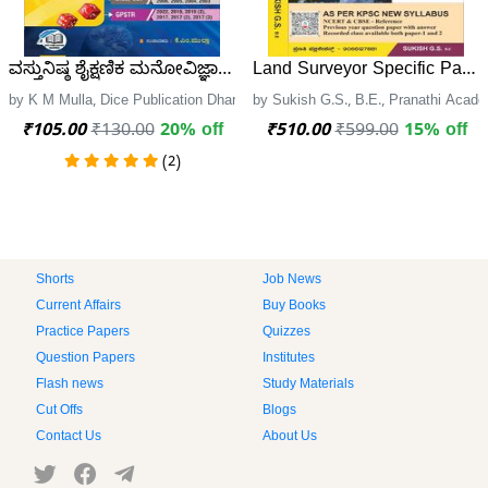
ವಸ್ತುನಿಷ್ಠ ಶೈಕ್ಷಣಿಕ ಮನೋವಿಜ್ಞಾನ | Objective Psychology - Dice 
Land Surveyor Specific Paper
by K M Mulla, Dice Publication Dharwad
by Sukish G.S., B.E., Pranathi Acad
₹105.00
₹130.00
20% off
₹510.00
₹599.00
15% off
(2)
Shorts
Job News
Current Affairs
Buy Books
Practice Papers
Quizzes
Question Papers
Institutes
Flash news
Study Materials
Cut Offs
Blogs
Contact Us
About Us