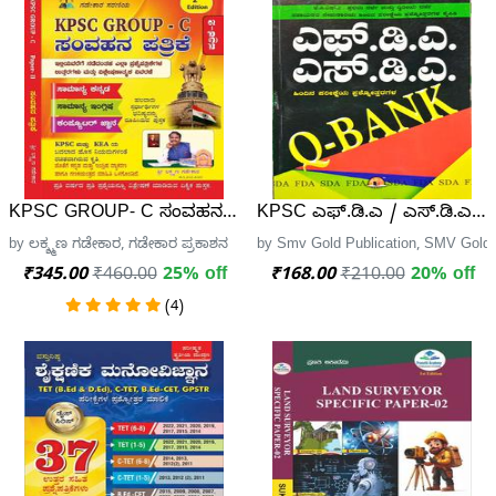
KPSC GROUP- C ಸಂವಹನ ಪತ್ರಿಕೆ - ಲಕ್ಷ್ಮಣ ಗಡೇಕಾರ | KPSC G
KPSC ಎಫ್.ಡಿ.ಎ / ಎಸ್.ಡಿ.ಎ Q
by ಲಕ್ಶ್ಮಣ ಗಡೇಕಾರ, ಗಡೇಕಾರ ಪ್ರಕಾಶನ
by Smv Gold Publication, SMV Gold 
₹345.00
₹460.00
25% off
₹168.00
₹210.00
20% off
(4)