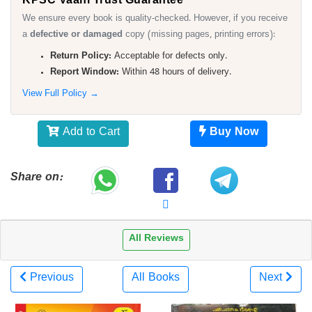
We ensure every book is quality-checked. However, if you receive
a
defective or damaged
copy (missing pages, printing errors):
Return Policy:
Acceptable for defects only.
Report Window:
Within 48 hours of delivery.
View Full Policy →
Add to Cart
Buy Now
Share on:
All Reviews
Previous
All Books
Next