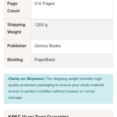
Page
516 Pages
Count
Shipping
1200 g
Weight
Publisher
Genius Books
Binding
PaperBack
Clarity on Shipment:
The shipping weight includes high-
quality protective packaging to ensure your study material
arrives in perfect condition without creases or corner
damage.
KPSC Vaani Trust Guarantee