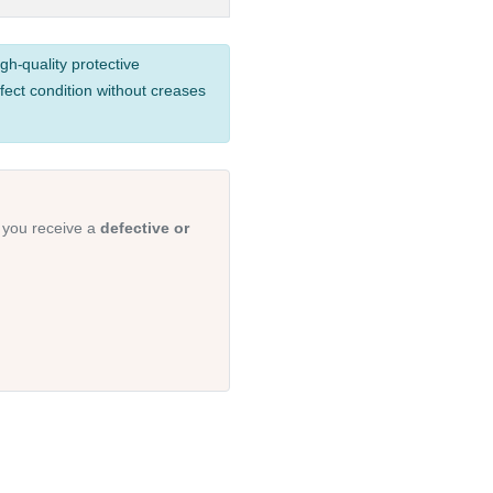
gh-quality protective
fect condition without creases
 you receive a
defective or