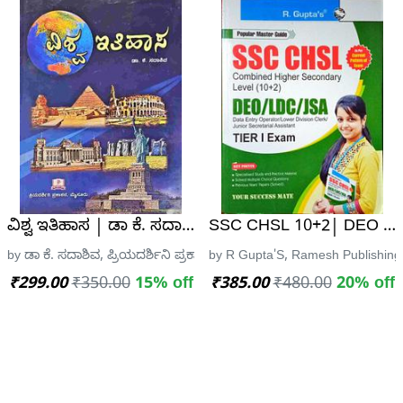
titative Aptitude - RS Agarwal
ವಿಶ್ವ ಇತಿಹಾಸ | ಡಾ ಕೆ. ಸದಾಶಿವ | World History Book By 
SSC CHSL 10+2| DEO /LD
 Publishing
by ಡಾ ಕೆ. ಸದಾಶಿವ, ಪ್ರಿಯದರ್ಶಿನಿ ಪ್ರಕಾಶನ, ಮೈಸೂರು
by R Gupta'S, Ramesh Publishin
₹299.00
₹350.00
15% off
₹385.00
₹480.00
20% off