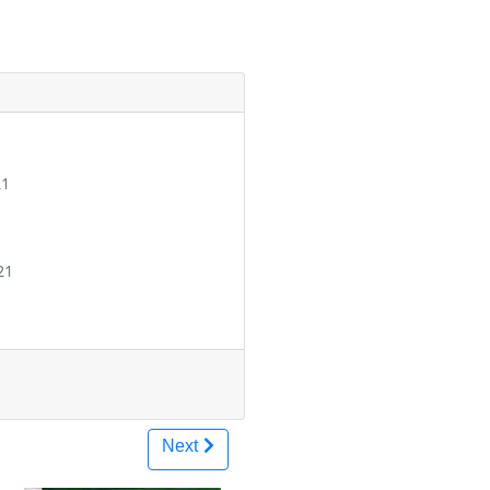
21
21
Next