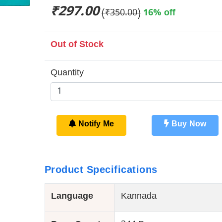
₹297.00
(₹350.00)
16% off
Out of Stock
Quantity
Notify Me
Buy Now
Product Specifications
Language
Kannada