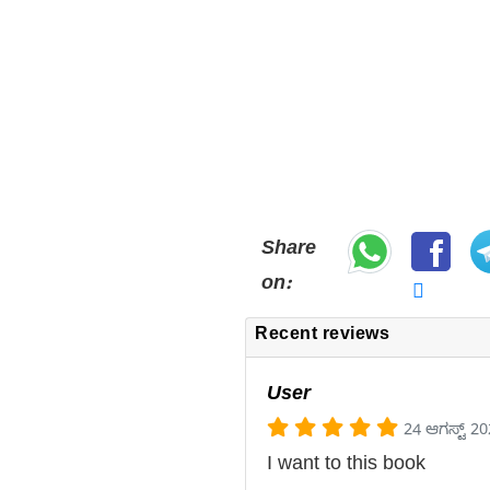
Share
on:
Recent reviews
User
24 ಆಗಸ್ಟ್ 2
I want to this book