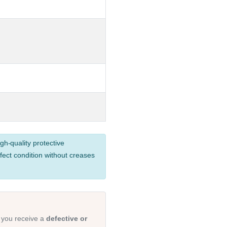
gh-quality protective
fect condition without creases
 you receive a
defective or