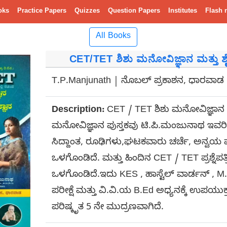
oks
Practice Papers
Quizzes
Question Papers
Institutes
Flash 
All Books
CET/TET ಶಿಶು ಮನೋವಿಜ್ಞಾನ ಮತ್ತು ಶ
T.P.Manjunath | ನೊಬಲ್ ಪ್ರಕಾಶನ, ಧಾರವಾಡ
Description:
CET / TET ಶಿಶು ಮನೋವಿಜ್ಞಾನ ಮತ
ಮನೋವಿಜ್ಞಾನ ಪುಸ್ತಕವು ಟಿ.ಪಿ.ಮಂಜುನಾಥ ಇವರಿಂ
ಸಿದ್ದಾಂತ, ರೂಢಿಗಳು,ಘಟಕವಾರು ಚರ್ಚೆ, ಅನ್ವಯ ಮತ್ತು 
ಒಳಗೊಂಡಿದೆ. ಮತ್ತು ಹಿಂದಿನ CET / TET ಪ್ರಶ್ನೆಪತ್ರಿ
ಒಳಗೊಂಡಿದೆ.ಇದು KES , ಹಾಸ್ಟೆಲ್ ವಾರ್ಡನ್ , M.E
ಪರೀಕ್ಷೆ ಮತ್ತು ವಿ.ವಿ.ಯ B.Ed ಅಧ್ಯನಕ್ಕೆ ಉಪಯುಕ
ಪರಿಷ್ಕೃತ 5 ನೇ ಮುದ್ರಣವಾಗಿದೆ.