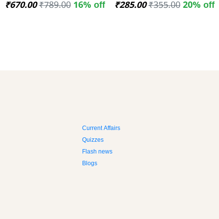
₹670.00
₹789.00
16% off
₹285.00
₹355.00
20% off
Current Affairs
Quizzes
Flash news
Blogs