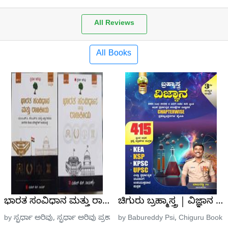
All Reviews
All Books
ರಿಚಯ -ಡಾ. ರಂಗನಾಥ
ಭಾರತ ಸಂವಿಧಾನ ಮತ್ತು ರಾಜಕೀಯ (Kannada) | ಸ್ಫರ್ಧಾ ಅರ
ಚಿಗುರು ಬ್ರಹ್ಮಾಸ್ತ್ರ | ವಿಜ್
by ಸ್ಫರ್ಧಾ ಅರಿವು, ಸ್ಫರ್ಧಾ ಅರಿವು ಪ್ರಕಾಶನ
by Babureddy Psi, Chiguru Book P