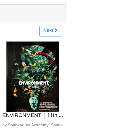
Next
ಿವು | ಎರಡನೇ ಮುದ್ರಣ
ಞಾನ Science| Chiguru Bramhastra Question Bank | 20% Mega
ENVIRONMENT | 11th Edtion | Shankar IAS Academ
ublications
by Shankar Ias Academy, Shankar IAS Academy Book Publications