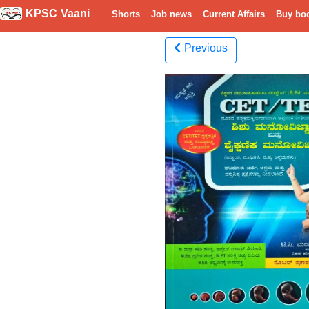
KPSC Vaani
Shorts
Job news
Current Affairs
Buy bo
Previous