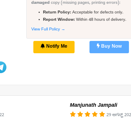
damaged
copy (missing pages, printing errors):
Return Policy:
Acceptable for defects only.
Report Window:
Within 48 hours of delivery.
View Full Policy →
Notify Me
Buy Now
Manjunath Jampali
022
29 ಆಗಸ್ಟ್ 20