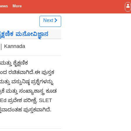
news
More
Next
ೈಕ್ಷಣಿಕ ಮನೋವಿಜ್ಞಾನ
 | Kannada
್ತು ಶೈಕ್ಷಣಿಕ
ದ ರಚಿತವಾಗಿದೆ.ಈ ಪುಸ್ತಕ
ವಸ್ತುನಿಷ್ಠ ಪ್ರಶ್ನೆಗಳನ್ನು
ಕೆ ಮತ್ತು ಸಂಖ್ಯಾಶಾಸ್ತ್ರ ಕೂಡ
d ಪ್ರವೇಶ ಪರೀಕ್ಷೆ, SLET
್ತವಾದಂತಹ ಪುಸ್ತಕವಾಗಿದೆ.