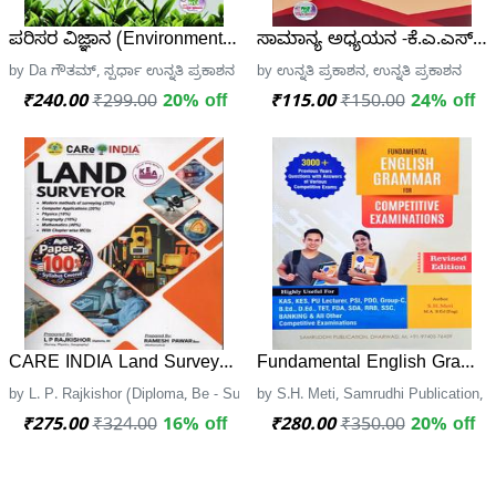
ಪರಿಸರ ವಿಜ್ಞಾನ (Environmental Science) | KAS ಪೂರ್ವಭಾವಿ ಪರೀಕ್ಷ
ಸಾಮಾನ್ಯ ಅಧ್ಯಯನ -ಕೆ.ಎ.ಎಸ್ ಪೂರ್
by Da ಗೌತಮ್, ಸ್ಪರ್ಧಾ ಉನ್ನತಿ ಪ್ರಕಾಶನ
by ಉನ್ನತಿ ಪ್ರಕಾಶನ, ಉನ್ನತಿ ಪ್ರಕಾಶನ
₹240.00
₹299.00
20% off
₹115.00
₹150.00
24% off
CARE INDIA Land Surveyor Exam Paper 2
Fundamental English Grammar
by L. P. Rajkishor (Diploma, Be - Survey, Physics, Geography) Ramesh
by S.H. Meti, Samrudhi Publication,
₹275.00
₹324.00
16% off
₹280.00
₹350.00
20% off