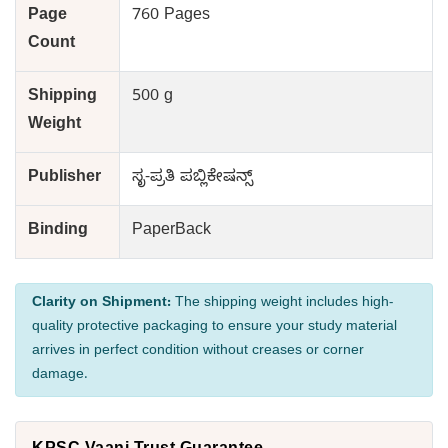
Page
760 Pages
Count
Shipping
500 g
Weight
Publisher
ಸೃ-ಪ್ರತಿ ಪಬ್ಲಿಕೇಷನ್ಸ್
Binding
PaperBack
Clarity on Shipment:
The shipping weight includes high-
quality protective packaging to ensure your study material
arrives in perfect condition without creases or corner
damage.
KPSC Vaani Trust Guarantee