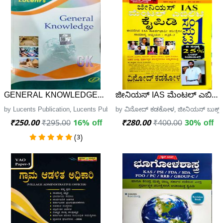
GENERAL KNOWLEDGE| LUCENT'S |GK 2025
ಜೀನಿಯಸ್ IAS ಮೆಂಟಲ್ ಎಬಿಲಿಟ
by Lucents Publication, Lucents Publication
by ವಿನೋದ್ ಕಡಕೋಳ, ಜೀನಿಯಸ್ ಬುಕ್ಸ್
₹250.00
₹295.00
16% off
₹280.00
₹400.00
30% off
(3)