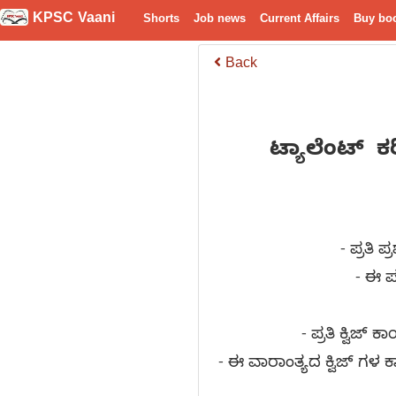
KPSC Vaani
Shorts
Job news
Current Affairs
Buy bo
Back
ಟ್ಯಾಲೆಂಟ್
ಕ
- ಪ್ರತಿ
- ಈ ಪ
- ಪ್ರತಿ ಕ್ವಿಜ್
- ಈ ವಾರಾಂತ್ಯದ ಕ್ವಿಜ್ ಗಳ 