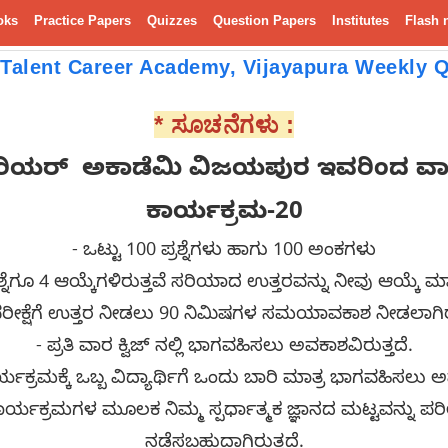
oks
Practice Papers
Quizzes
Question Papers
Institutes
Flash 
Talent Career Academy, Vijayapura Weekly Q
* ಸೂಚನೆಗಳು :
ರಿಯರ್
ಅಕಾಡೆಮಿ ವಿಜಯಪುರ ಇವರಿಂದ ವಾರಾಂ
ಕಾರ್ಯಕ್ರಮ-20
- ಒಟ್ಟು 100 ಪ್ರಶ್ನೆಗಳು ಹಾಗು 100 ಅಂಕಗಳು
 ಪ್ರಶ್ನೆಗೂ 4 ಆಯ್ಕೆಗಳಿರುತ್ತವೆ ಸರಿಯಾದ ಉತ್ತರವನ್ನು ನೀವು ಆಯ್ಕೆ
ರೀಕ್ಷೆಗೆ ಉತ್ತರ ನೀಡಲು 90 ನಿಮಿಷಗಳ ಸಮಯಾವಕಾಶ ನೀಡಲಾಗಿರು
- ಪ್ರತಿ ವಾರ ಕ್ವಿಜ್ ನಲ್ಲಿ ಭಾಗವಹಿಸಲು ಅವಕಾಶವಿರುತ್ತದೆ.
 ಕಾರ್ಯಕ್ರಮಕ್ಕೆ ಒಬ್ಬ ವಿದ್ಯಾರ್ಥಿಗೆ ಒಂದು ಬಾರಿ ಮಾತ್ರ ಭಾಗವಹಿಸಲು 
ಕಾರ್ಯಕ್ರಮಗಳ ಮೂಲಕ ನಿಮ್ಮ ಸ್ಪರ್ಧಾತ್ಮಕ ಜ್ಞಾನದ ಮಟ್ಟವನ್ನು ಪ
ನಡೆಸಬಹುದಾಗಿರುತ್ತದೆ.