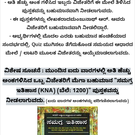
- ಅತಿ ಹೆಚ್ಚು ಅಂಕ ಗಳಿಸಿದ ಇಬ್ಬರು ವಿಜೇತರಿಗೆ ಈ ಮೇಲೆ ತಿಳಿಸಿದ
ಪುಸ್ತಕವನ್ನು ಬಹುಮಾನವಾಗಿ ನೀಡಲಾಗುವದು.
-
ಈ ಪುಸ್ತಕಗಳನ್ನು ಲೇಖಕರಾದ
ಮಂಜುನಾಥ್
ಆರ್.
ಅವರು
ವಿಜೇತರಿಗೆ ಬಹುಮಾನವಾಗಿ ನೀಡಲಿದ್ದಾರೆ.
- ಅಭ್ಯರ್ಥಿಗಳಲ್ಲಿ ಮೊದಲ ಎರಡು ಬಹುಮಾನ ಹಂಚಿಕೆಯಾದ
ಸಂದರ್ಭದಲ್ಲಿ, Quiz ಮುಗಿಸಲು ತೆಗೆದುಕೊಂಡ ಸಮಯದ ಆಧಾರದ
ಮೇಲೆ /
ಲಾಟರಿ ಮೂಲಕ
ವಿಜೇತರನ್ನು ಆಯ್ಕೆಮಾಡಲಾಗುವದು.
ವಿಶೇಷ ಸೂಚನೆ : ಮುಂದಿನ ಐದು ವಾರಗಳಲ್ಲಿ ಅತಿ ಹೆಚ್ಚು
ಅಂಕಗಳಿಸಿದ ಒಬ್ಬ ವಿಜೇತರಿಗೆ ಮೆಗಾ ಬಹುಮಾನ "ಸಮಗ್ರ
ಇತಿಹಾಸ (KNA) (ಬೆಲೆ: 1200)" ಪುಸ್ತಕವನ್ನು
ನೀಡಲಾಗುವದು.
(
ಐದು
ವಾರಗಳ ಅಂಕಗಳನ್ನು ಪರಿಗಣಿಸಲಾಗುವದು)