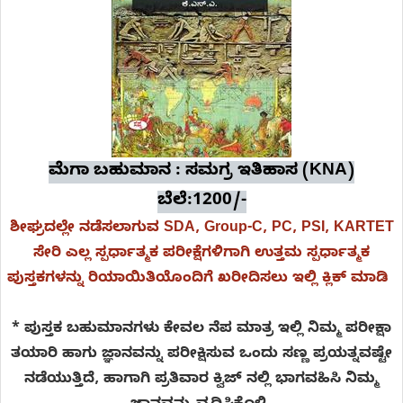
ಮೆಗಾ ಬಹುಮಾನ : ಸಮಗ್ರ ಇತಿಹಾಸ (KNA)
ಬೆಲೆ:1200/-
ಶೀಘ್ರದಲ್ಲೇ ನಡೆಸಲಾಗುವ SDA, Group-C, PC, PSI, KARTET
ಸೇರಿ ಎಲ್ಲ ಸ್ಪರ್ಧಾತ್ಮಕ ಪರೀಕ್ಷೆಗಳಿಗಾಗಿ ಉತ್ತಮ ಸ್ಪರ್ಧಾತ್ಮಕ
ಪುಸ್ತಕಗಳನ್ನು ರಿಯಾಯಿತಿಯೊಂದಿಗೆ ಖರೀದಿಸಲು ಇಲ್ಲಿ ಕ್ಲಿಕ್ ಮಾಡಿ
* ಪುಸ್ತಕ ಬಹುಮಾನಗಳು ಕೇವಲ ನೆಪ ಮಾತ್ರ ಇಲ್ಲಿ ನಿಮ್ಮ ಪರೀಕ್ಷಾ
ತಯಾರಿ ಹಾಗು ಜ್ಞಾನವನ್ನು ಪರೀಕ್ಷಿಸುವ ಒಂದು ಸಣ್ಣ ಪ್ರಯತ್ನವಷ್ಟೇ
ನಡೆಯುತ್ತಿದೆ, ಹಾಗಾಗಿ ಪ್ರತಿವಾರ ಕ್ವಿಜ್ ನಲ್ಲಿ ಭಾಗವಹಿಸಿ ನಿಮ್ಮ