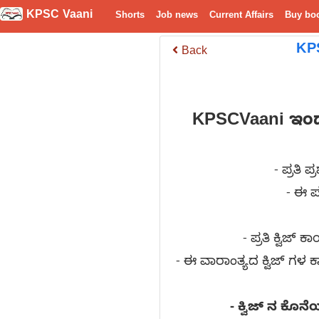
KPSC Vaani
Shorts
Job news
Current Affairs
Buy bo
KP
Back
KPSCVaani ಇ
- ಪ್ರತಿ
- ಈ ಪ
- ಪ್ರತಿ ಕ್ವಿಜ್
- ಈ ವಾರಾಂತ್ಯದ ಕ್ವಿಜ್ ಗಳ 
- ಕ್ವಿಜ್ ನ ಕೊ