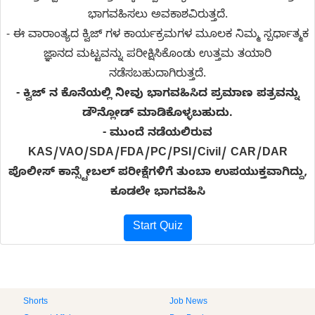
ಭಾಗವಹಿಸಲು ಅವಕಾಶವಿರುತ್ತದೆ.
- ಈ ವಾರಾಂತ್ಯದ ಕ್ವಿಜ್ ಗಳ ಕಾರ್ಯಕ್ರಮಗಳ ಮೂಲಕ ನಿಮ್ಮ ಸ್ಪರ್ಧಾತ್ಮಕ
ಜ್ಞಾನದ ಮಟ್ಟವನ್ನು ಪರೀಕ್ಷಿಸಿಕೊಂಡು ಉತ್ತಮ ತಯಾರಿ
ನಡೆಸಬಹುದಾಗಿರುತ್ತದೆ.
- ಕ್ವಿಜ್ ನ ಕೊನೆಯಲ್ಲಿ ನೀವು ಭಾಗವಹಿಸಿದ ಪ್ರಮಾಣ ಪತ್ರವನ್ನು
ಡೌನ್ಲೋಡ್ ಮಾಡಿಕೊಳ್ಳಬಹುದು.
-
ಮುಂದೆ ನಡೆಯಲಿರುವ
KAS/VAO/SDA/FDA/PC/PSI/Civil/ CAR/DAR
ಪೊಲೀಸ್ ಕಾನ್ಸ್ಟೇಬಲ್ ಪರೀಕ್ಷೆಗಳಿಗೆ ತುಂಬಾ ಉಪಯುಕ್ತವಾಗಿದ್ದು,
ಕೂಡಲೇ ಭಾಗವಹಿಸಿ
Start Quiz
Shorts
Job News