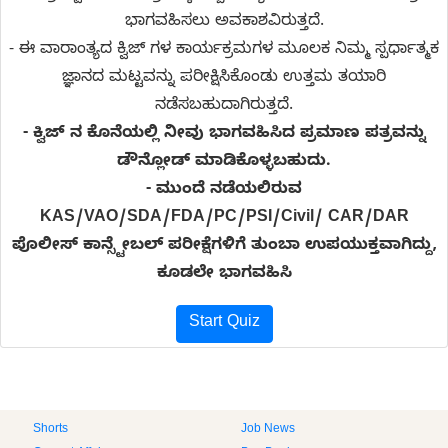
ಭಾಗವಹಿಸಲು ಅವಕಾಶವಿರುತ್ತದೆ.
- ಈ ವಾರಾಂತ್ಯದ ಕ್ವಿಜ್ ಗಳ ಕಾರ್ಯಕ್ರಮಗಳ ಮೂಲಕ ನಿಮ್ಮ ಸ್ಪರ್ಧಾತ್ಮಕ
ಜ್ಞಾನದ ಮಟ್ಟವನ್ನು ಪರೀಕ್ಷಿಸಿಕೊಂಡು ಉತ್ತಮ ತಯಾರಿ
ನಡೆಸಬಹುದಾಗಿರುತ್ತದೆ.
- ಕ್ವಿಜ್ ನ ಕೊನೆಯಲ್ಲಿ ನೀವು ಭಾಗವಹಿಸಿದ ಪ್ರಮಾಣ ಪತ್ರವನ್ನು
ಡೌನ್ಲೋಡ್ ಮಾಡಿಕೊಳ್ಳಬಹುದು.
-
ಮುಂದೆ ನಡೆಯಲಿರುವ
KAS/VAO/SDA/FDA/PC/PSI/Civil/ CAR/DAR
ಪೊಲೀಸ್ ಕಾನ್ಸ್ಟೇಬಲ್ ಪರೀಕ್ಷೆಗಳಿಗೆ ತುಂಬಾ ಉಪಯುಕ್ತವಾಗಿದ್ದು,
ಕೂಡಲೇ ಭಾಗವಹಿಸಿ
Start Quiz
Shorts
Job News