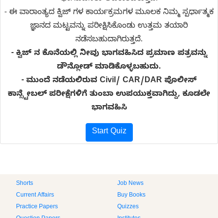
- ಈ ವಾರಾಂತ್ಯದ ಕ್ವಿಜ್ ಗಳ ಕಾರ್ಯಕ್ರಮಗಳ ಮೂಲಕ ನಿಮ್ಮ ಸ್ಪರ್ಧಾತ್ಮಕ
ಜ್ಞಾನದ ಮಟ್ಟವನ್ನು ಪರೀಕ್ಷಿಸಿಕೊಂಡು ಉತ್ತಮ ತಯಾರಿ
ನಡೆಸಬಹುದಾಗಿರುತ್ತದೆ.
- ಕ್ವಿಜ್ ನ ಕೊನೆಯಲ್ಲಿ ನೀವು ಭಾಗವಹಿಸಿದ ಪ್ರಮಾಣ ಪತ್ರವನ್ನು
ಡೌನ್ಲೋಡ್ ಮಾಡಿಕೊಳ್ಳಬಹುದು.
-
ಮುಂದೆ ನಡೆಯಲಿರುವ Civil/ CAR/DAR ಪೊಲೀಸ್
ಕಾನ್ಸ್ಟೇಬಲ್ ಪರೀಕ್ಷೆಗಳಿಗೆ ತುಂಬಾ ಉಪಯುಕ್ತವಾಗಿದ್ದು, ಕೂಡಲೇ
ಭಾಗವಹಿಸಿ
Start Quiz
Shorts
Job News
Current Affairs
Buy Books
Practice Papers
Quizzes