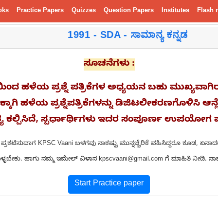
oks
Practice Papers
Quizzes
Question Papers
Institutes
Flash 
1991 - SDA - ಸಾಮಾನ್ಯ ಕನ್ನಡ
ಸೂಚನೆಗಳು :
ಷ್ಟಿಯಿಂದ ಹಳೆಯ ಪ್ರಶ್ನೆ ಪತ್ರಿಕೆಗಳ ಅಧ್ಯಯನ ಬಹು ಮುಖ್ಯವಾಗಿ
್ಕಾಗಿ ಹಳೆಯ ಪ್ರಶ್ನೆಪತ್ರಿಕೆಗಳನ್ನು ಡಿಜಿಟಲೀಕರಣಗೊಳಿಸಿ 
ಯ ಕಲ್ಪಿಸಿದೆ, ಸ್ಪರ್ಧಾರ್ಥಿಗಳು ಇದರ ಸಂಪೂರ್ಣ ಉಪಯೋಗ ಪ
 ಇಲ್ಲಿ ಪ್ರಕಟಿಸುವಾಗ KPSC Vaani ಬಳಗವು ಸಾಕಷ್ಟು ಮುನ್ನಚ್ಚೆರಿಕೆ ವಹಿಸಿದ್ದರೂ ಕೂಡ
್ಳಬೇಕು. ಹಾಗು ನಮ್ಮ ಇಮೇಲ್ ವಿಳಾಸ kpscvaani@gmail.com ಗೆ ಮಾಹಿತಿ ನೀಡಿ. ನಾವು
Start Practice paper