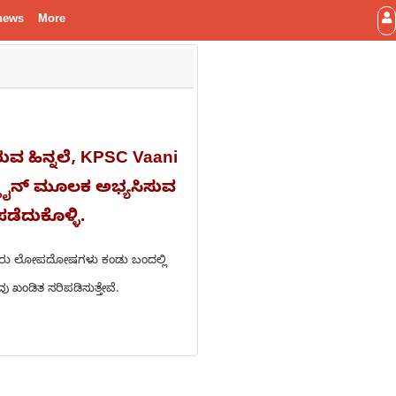
news
More
ರುವ ಹಿನ್ನಲೆ, KPSC Vaani
ಆನ್ಲೈನ್ ಮೂಲಕ ಅಭ್ಯಸಿಸುವ
ಡೆದುಕೊಳ್ಳಿ.
, ಏನಾದರು ಲೋಪದೋಷಗಳು ಕಂಡು ಬಂದಲ್ಲಿ
 ಖಂಡಿತ ಸರಿಪಡಿಸುತ್ತೇವೆ.