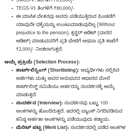
SMGS-V: ತಿಂಗಳಿಗೆ ₹65,000/-
TEGS-VI: ತಿಂಗಳಿಗೆ ₹80,000/-
ಈ ಮಾಸಿಕ ವೇತನವು ಅವರು ಪಡೆಯುತ್ತಿರುವ ಪಿಂಚಣಿಗೆ
ಯಾವುದೇ ಧಕ್ಕೆಯನ್ನು ಉಂಟುಮಾಡುವುದಿಲ್ಲ (Without
prejudice to the pension). ಕ್ಲಸ್ಟರ್ ಆಡಿಟ್ (ವಾರದ
ಆಡಿಟ್) ಮಾಡುವವರಿಗೆ ಪ್ರತಿ ಭೇಟಿಗೆ ಅಥವಾ ಪ್ರತಿ ಶಾಖೆಗೆ
₹2,000/- ನೀಡಲಾಗುತ್ತದೆ.
ಆಯ್ಕೆ ಪ್ರಕ್ರಿಯೆ (Selection Process):
ಶಾರ್ಟ್‌ಲಿಸ್ಟಿಂಗ್ (Shortlisting):
ಅಭ್ಯರ್ಥಿಗಳು ಸಲ್ಲಿಸಿದ
ಅರ್ಜಿಗಳು ಮತ್ತು ಅವರ ಅನುಭವದ ಆಧಾರದ ಮೇಲೆ
ಶಾರ್ಟ್‌ಲಿಸ್ಟ್ ಸಮಿತಿಯು ಅರ್ಹರನ್ನು ಸಂದರ್ಶನಕ್ಕೆ ಆಯ್ಕೆ
ಮಾಡುತ್ತದೆ.
ಸಂದರ್ಶನ (Interview):
ಸಂದರ್ಶನವು ಒಟ್ಟು 100
ಅಂಕಗಳನ್ನು ಹೊಂದಿರುತ್ತದೆ. ಇದರಲ್ಲಿ ಬ್ಯಾಂಕ್ ನಿಗದಿಪಡಿಸುವ
ಕನಿಷ್ಠ ಅರ್ಹತಾ ಅಂಕಗಳನ್ನು ಪಡೆಯುವುದು ಕಡ್ಡಾಯ.
ಮೆರಿಟ್ ಪಟ್ಟಿ (Merit List):
ಸಂದರ್ಶನದಲ್ಲಿ ಪಡೆದ ಅಂಕಗಳ