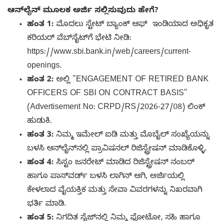
ಆನ್‌ಲೈನ್ ಮೂಲಕ ಅರ್ಜಿ ಸಲ್ಲಿಸುವುದು ಹೇಗೆ?
ಹಂತ 1:
ಮೊದಲು ಸ್ಟೇಟ್ ಬ್ಯಾಂಕ್ ಆಫ್ ಇಂಡಿಯಾದ ಅಧಿಕೃತ
ಕರಿಯರ್ ವೆಬ್‌ಸೈಟ್‌ಗೆ ಭೇಟಿ ನೀಡಿ:
https://www.sbi.bank.in/web/careers/current-
openings.
ಹಂತ 2:
ಅಲ್ಲಿ "ENGAGEMENT OF RETIRED BANK
OFFICERS OF SBI ON CONTRACT BASIS"
(Advertisement No: CRPD/RS/2026-27/08) ಲಿಂಕ್
ಹುಡುಕಿ.
ಹಂತ 3:
ನಿಮ್ಮ ಇಮೇಲ್ ಐಡಿ ಮತ್ತು ಮೊಬೈಲ್ ಸಂಖ್ಯೆಯನ್ನು
ಬಳಸಿ ಆನ್‌ಲೈನ್‌ನಲ್ಲಿ ಪ್ರಾವಿಷನಲ್ ರಿಜಿಸ್ಟ್ರೇಷನ್ ಮಾಡಿಕೊಳ್ಳಿ.
ಹಂತ 4:
ಸಿಸ್ಟಂ ಜನರೇಟ್ ಮಾಡಿದ ರಿಜಿಸ್ಟ್ರೇಷನ್ ನಂಬರ್
ಹಾಗೂ ಪಾಸ್‌ವರ್ಡ್ ಬಳಸಿ ಲಾಗಿನ್ ಆಗಿ, ಅರ್ಜಿಯಲ್ಲಿ
ಕೇಳಲಾದ ವೈಯಕ್ತಿಕ ಮತ್ತು ಸೇವಾ ವಿವರಗಳನ್ನು ನಿಖರವಾಗಿ
ಭರ್ತಿ ಮಾಡಿ.
ಹಂತ 5:
ನಿಗದಿತ ಸೈಜ್‌ನಲ್ಲಿ ನಿಮ್ಮ ಫೋಟೋ, ಸಹಿ ಹಾಗೂ