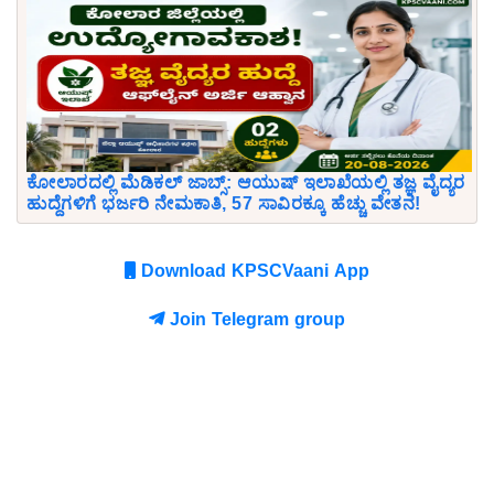
ಕೋಲಾರದಲ್ಲಿ ಮೆಡಿಕಲ್ ಜಾಬ್ಸ್: ಆಯುಷ್ ಇಲಾಖೆಯಲ್ಲಿ ತಜ್ಞ ವೈದ್ಯರ
ಹುದ್ದೆಗಳಿಗೆ ಭರ್ಜರಿ ನೇಮಕಾತಿ, 57 ಸಾವಿರಕ್ಕೂ ಹೆಚ್ಚು ವೇತನ!
Download KPSCVaani App
Join Telegram group
Comments
Comment
Text: