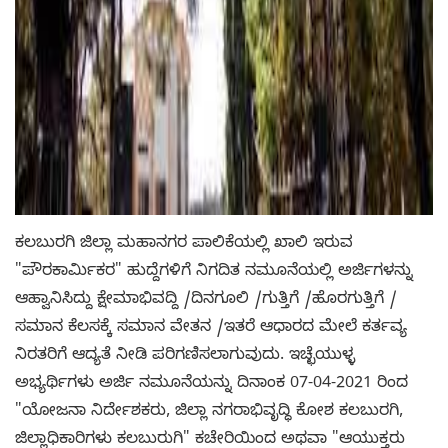
ಕಲಬುರಗಿ ಜಿಲ್ಲಾ ಮಹಾನಗರ ಪಾಲಿಕೆಯಲ್ಲಿ ಖಾಲಿ ಇರುವ
"ಪೌರಕಾರ್ಮಿಕರ" ಹುದ್ದೆಗಳಿಗೆ ನಿಗದಿತ ನಮೂನೆಯಲ್ಲಿ ಅರ್ಜಿಗಳನ್ನು
ಆಹ್ವಾನಿಸಿದ್ದು ಕ್ಷೇಮಾಭಿವದ್ದಿ /ದಿನಗೂಲಿ /ಗುತ್ತಿಗೆ /ಹೊರಗುತ್ತಿಗೆ /
ಸಮಾನ ಕೆಲಸಕ್ಕೆ ಸಮಾನ ವೇತನ /ಇತರೆ ಆಧಾರದ ಮೇಲೆ ಕರ್ತವ್ಯ
ನಿರತರಿಗೆ ಆದ್ಯತೆ ನೀಡಿ ಪರಿಗಣಿಸಲಾಗುವುದು. ಇಚ್ಛೆಯುಳ್ಳ
ಅಭ್ಯರ್ಥಿಗಳು ಅರ್ಜಿ ನಮೂನೆಯನ್ನು ದಿನಾಂಕ 07-04-2021 ರಿಂದ
"ಯೋಜನಾ ನಿರ್ದೇಶಕರು, ಜಿಲ್ಲಾ ನಗರಾಭಿವೃದ್ಧಿ ಕೋಶ ಕಲಬುರಗಿ,
ಜಿಲ್ಲಾಧಿಕಾರಿಗಳು ಕಲಬುರುಗಿ" ಕಚೇರಿಯಿಂದ ಅಥವಾ "ಆಯುಕ್ತರು