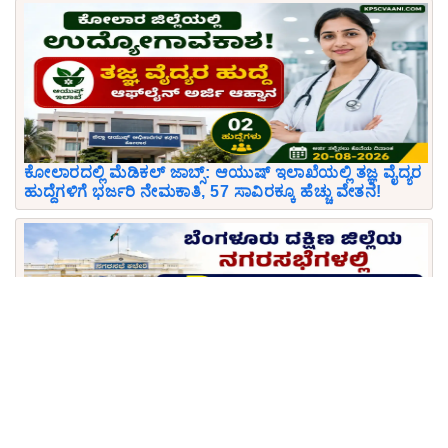
ಕೋಲಾರದಲ್ಲಿ ಮೆಡಿಕಲ್ ಜಾಬ್ಸ್: ಆಯುಷ್ ಇಲಾಖೆಯಲ್ಲಿ ತಜ್ಞ ವೈದ್ಯರ
ಹುದ್ದೆಗಳಿಗೆ ಭರ್ಜರಿ ನೇಮಕಾತಿ, 57 ಸಾವಿರಕ್ಕೂ ಹೆಚ್ಚು ವೇತನ!
ಪರೀಕ್ಷೆ ಇಲ್ಲದೆ ಸರ್ಕಾರಿ ಕೆಲಸ: ಬೆಂಗಳೂರು ದಕ್ಷಿಣ ಜಿಲ್ಲೆಯ
ನಗರಸಭೆಗಳಲ್ಲಿ 102 ಪೌರಕಾರ್ಮಿಕ ಹುದ್ದೆಗಳಿಗೆ ಅರ್ಜಿ ಆಹ್ವಾನ