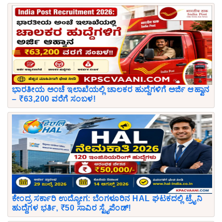
ಭಾರತೀಯ ಅಂಚೆ ಇಲಾಖೆಯಲ್ಲಿ ಚಾಲಕರ ಹುದ್ದೆಗಳಿಗೆ ಅರ್ಜಿ ಆಹ್ವಾನ
– ₹63,200 ವರೆಗೆ ಸಂಬಳ!
ಕೇಂದ್ರ ಸರ್ಕಾರಿ ಉದ್ಯೋಗ: ಬೆಂಗಳೂರಿನ HAL ಘಟಕದಲ್ಲಿ ಟ್ರೈನಿ
ಹುದ್ದೆಗಳ ಭರ್ತಿ, ₹50 ಸಾವಿರ ಸ್ಟೈಪೆಂಡ್!