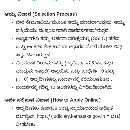
ಆಯ್ಕೆ ವಿಧಾನ (Selection Process)
ನೇರ ನೇಮಕಾತಿಯ ಮೂಲಕ ಆಯ್ಕೆ ಮಾಡಲಾಗುವುದು. ಆಯ್ಕೆ
ಪ್ರಕ್ರಿಯೆಯು ಸಂಪೂರ್ಣವಾಗಿ ಪಾರದರ್ಶಕವಾಗಿರುತ್ತದೆ:
ಅಭ್ಯರ್ಥಿಗಳು ತಮ್ಮ ಅರ್ಹತಾ ಪರೀಕ್ಷೆಯಲ್ಲಿ (SSLC) ಪಡೆದ
ಒಟ್ಟು ಅಂಕಗಳ ಶೇಕಡಾವಾರು ಆಧಾರದ ಮೇಲೆ ಮೆರಿಟ್ ಲಿಸ್ಟ್
ಸಿದ್ಧಪಡಿಸಲಾಗುತ್ತದೆ.
ಮೀಸಲಾತಿ ನಿಯಮಗಳನ್ನು (ಗ್ರಾಮೀಣ, ಮಹಿಳಾ, ಕನ್ನಡ
ಮಾಧ್ಯಮ ಇತ್ಯಾದಿ) ಅನ್ವಯಿಸಿ, ಒಟ್ಟು ಹುದ್ದೆಗಳ 10 ಪಟ್ಟು
(1:10) ಅಭ್ಯರ್ಥಿಗಳನ್ನು ಸಂದರ್ಶನಕ್ಕೆ ಕರೆಯಲಾಗುತ್ತದೆ .
ಸಂದರ್ಶನಕ್ಕೆ ಗರಿಷ್ಠ 10 ಅಂಕಗಳನ್ನು ನಿಗದಿಪಡಿಸಲಾಗಿದೆ.
ಅರ್ಜಿ ಸಲ್ಲಿಸುವ ವಿಧಾನ (How to Apply Online)
ಅಭ್ಯರ್ಥಿಗಳು ಕರ್ನಾಟಕ ಉಚ್ಚ ನ್ಯಾಯಾಲಯದ ಅಧಿಕೃತ
ವೆಬ್‌ಸೈಟ್: https://judiciary.karnataka.gov.in ಗೆ ಭೇಟಿ
ನೀಡಬೇಕು .