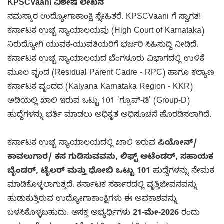
KPSCVaani ವಿಶೇಷ ಲೇಖನ
ನಮಸ್ಕಾರ ಉದ್ಯೋಗಾಕಾಂಕ್ಷಿ ಸ್ನೇಹಿತರೆ, KPSCVaani ಗೆ ಸ್ವಾಗತ!
ಕರ್ನಾಟಕ ಉಚ್ಚ ನ್ಯಾಯಾಲಯವು (High Court of Karnataka)
ನಿರುದ್ಯೋಗಿ ಯುವಕ-ಯುವತಿಯರಿಗೆ ಭರ್ಜರಿ ಸಿಹಿಸುದ್ದಿ ನೀಡಿದೆ.
ಕರ್ನಾಟಕ ಉಚ್ಚ ನ್ಯಾಯಾಲಯದ ಬೆಂಗಳೂರು ವಿಭಾಗದಲ್ಲಿ ಉಳಿಕೆ
ಮೂಲ ವೃಂದ (Residual Parent Cadre - RPC) ಹಾಗೂ ಕಲ್ಯಾಣ
ಕರ್ನಾಟಕ ವೃಂದದ (Kalyana Karnataka Region - KKR)
ಅಡಿಯಲ್ಲಿ ಖಾಲಿ ಇರುವ ಒಟ್ಟು 101 'ಗ್ರೂಪ್-ಡಿ' (Group-D)
ಹುದ್ದೆಗಳನ್ನು ಭರ್ತಿ ಮಾಡಲು ಅಧಿಕೃತ ಅಧಿಸೂಚನೆ ಹೊರಡಿಸಲಾಗಿದೆ.
ಕರ್ನಾಟಕ ಉಚ್ಚ ನ್ಯಾಯಾಲಯದಲ್ಲಿ ಖಾಲಿ ಇರುವ
ಪಿಯೋನ್/
ಕಾವಲುಗಾರ/ ಕಸ ಗುಡಿಸುವವನು, ಲಿಫ್ಟ್ ಅಟೆಂಡರ್, ಸಹಾಯಕ
ಬೈಂಡರ್, ಟೈಲರ್ ಮತ್ತು ಧೋಬಿ ಒಟ್ಟು 101
ಹುದ್ದೆಗಳನ್ನು ನೇಮಕ
ಮಾಡಿಕೊಳ್ಳಲಾಗುತ್ತದೆ. ಕರ್ನಾಟಕ ಸರ್ಕಾರದಲ್ಲಿ ವೃತ್ತಿಜೀವನವನ್ನು
ಹುಡುಕುತ್ತಿರುವ ಉದ್ಯೋಗಾಕಾಂಕ್ಷಿಗಳು ಈ ಅವಕಾಶವನ್ನು
ಬಳಸಿಕೊಳ್ಳಬಹುದು. ಆಸಕ್ತ ಅಭ್ಯರ್ಥಿಗಳು
21-ಮೇ-2026
ರಂದು