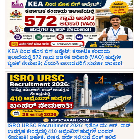
KEA ನಿಂದ ಹೊಸ ಬಿಗ್ ಅಪ್ಡೇಟ್: ಕರ್ನಾಟಕ ಕಂದಾಯ
ಇಲಾಖೆಯಲ್ಲಿ 572 ಗ್ರಾಮ ಆಡಳಿತ ಅಧಿಕಾರಿ (VAO) ಹುದ್ದೆಗಳ
ಬೃಹತ್ ನೇಮಕಾತಿ; ಪಿಯುಸಿ ಪಾಸಾದವರಿಗೆ ಸುವರ್ಣ ಅವಕಾಶ!
ISRO URSC Recruitment 2026: ಇಸ್ರೋ ಯು.ಆರ್. ರಾವ್
ಉಪಗ್ರಹ ಕೇಂದ್ರದಲ್ಲಿ 410 ಅಪ್ರೆಂಟಿಸ್ ಹುದ್ದೆಗಳ ಬಂಪರ್
ನೇಮಕಾತಿ! ಅರ್ಹತೆ, ವೇತನ, ಅರ್ಜಿ ಸಲ್ಲಿಸುವ ಲಿಂಕ್ ಇಲ್ಲಿದೆ